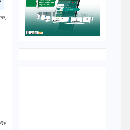
সেন,
করিম