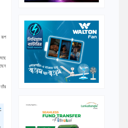
 রূপ
মেছে
েছেন
তাঁর