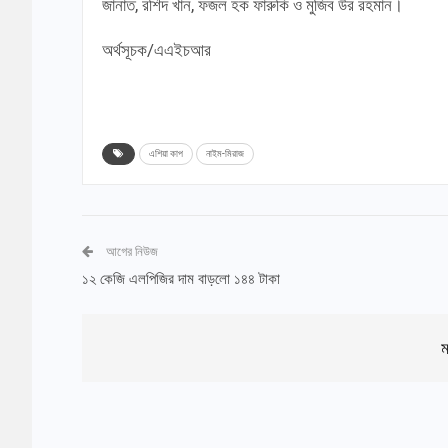
জানাত, রশিদ খান, ফজল হক ফারুকি ও মুজিব উর রহমান।
অর্থসূচক/এএইচআর
এশিয়া কাপ
নাইম-মিরাজ
আগের নিউজ
১২ কেজি এলপিজির দাম বাড়লো ১৪৪ টাকা
ম