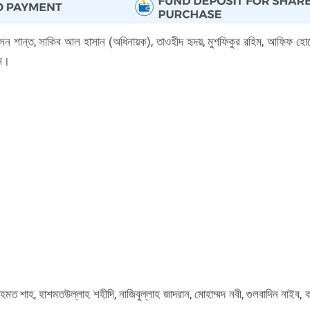
সেন শান্ত, সাকিব আল হাসান (অধিনায়ক), তাওহীদ হৃদয়, মুশফিকুর রহিম, আফিফ হো
াম।
মত শাহ, হাশমতউল্লাহ শহীদি, নাজিবুল্লাহ জাদরান, মোহাম্মদ নবী, গুলবাদিন নাইব, 