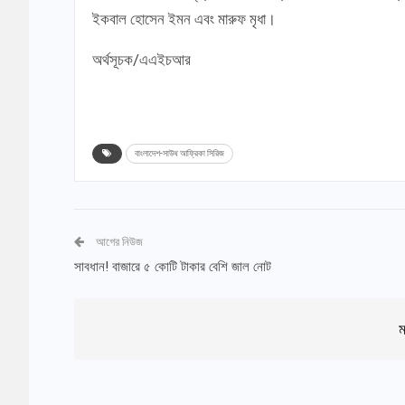
ইকবাল হোসেন ইমন এবং মারুফ মৃধা।
অর্থসূচক/এএইচআর
বাংলাদেশ-সাউথ আফ্রিকা সিরিজ
আগের নিউজ
সাবধান! বাজারে ৫ কোটি টাকার বেশি জাল নোট
ম