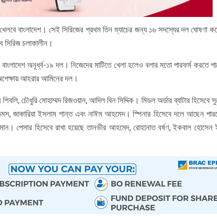
াচ খেলবে বাংলাদেশ। সেই সিরিজের প্রথম তিন ম্যাচের জন্য ১৬ সদস্যের দল ঘোষণা ক
হবে সিরিজ চলাকালীন।
েছে বাংলাদেশ অনূর্ধ্ব-১৯ দল। নিজেদের মাটিতে খেলা হলেও বলার মতো পারফর্ম করতে পা
র অপেক্ষায় আহরার আমিনের দল।
িবলি, চৌধুরি মোহাম্মদ রিজওয়ান, আদিল বিন সিদ্দিক। মিডল অর্ডার ব্যাটার হিসেবে স
মস, জাকারিয়া ইসলাম শান্ত এবং নাঈম আহমেদ। স্পিনার হিসেবে দলে আছেন পা
উজজামান। পেসার হিসেবে রাখা হয়েছে তানভীর আহমেদ, রোহানাত বর্ষণ, ইকবাল হোসেন