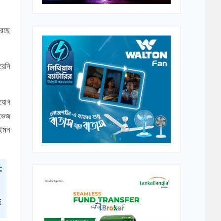
রেছে
রেনি
ুযোগ
রভেজ
 ইমন