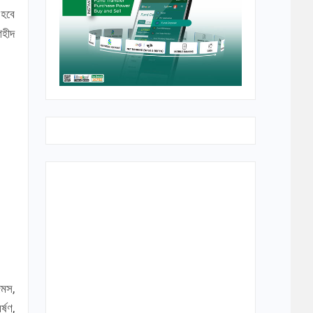
 হবে
শহীদ
েমস,
্ষণ,