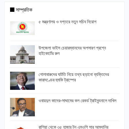
সাম্প্রতিক
৫ মন্ত্রণালয় ও দপ্তরে নতুন সচিব নিয়োগ
উপজেলা ভাইস চেয়ারম্যানদের অপসারণ প্রশ্নে
হাইকোর্টের রুল
গোলাবারুদের ঘাটতি নিয়ে তথ্য ছড়ানো ব্যক্তিদের
কারাদণ্ডের হুমকি ট্রাম্পের
ওবায়দুল কাদের-সাদ্দামের কল রেকর্ড ট্রাইব্যুনালে দাখিল
রাশিয়া থেকে ৩৫ হাজার টন এমওপি সার আমদানির