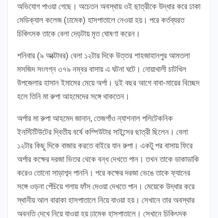
অভিযোগ পাওয়া গেছে। অচেতন অবস্থায় ওই ছাত্রীকে উদ্ধার করে ঢাকা
মেডিক্যাল কলেজ (ঢামেক) হাসপাতালে নেওয়া হয়। পরে কর্তব্যরত
চিকিৎসক তাকে বেলা দেড়টায় মৃত ঘোষণা করেন।
শনিবার (৯ অক্টোবর) বেলা ১২টার দিকে উত্তর শাহজাহানপুর আমতলা
মসজিদ সংলগ্ন ৩৭৯ নম্বর বাসায় এ ঘটনা ঘটে। নোয়াখালী চাটখিল
উপজেলার হাসান ইমামের মেয়ে অর্পা। দুই বছর আগে বাবা-মায়ের বিচ্ছেদ
হলে তিনি মা রুপা আহমেদের সঙ্গে থাকতেন।
অর্পার মা রুপা আহমেদ জানান, তেজগাঁও ন্যাশনাল পলিটেকনিক
ইনস্টিটিউটের দ্বিতীয় বর্ষে কম্পিউটার সাইন্সের ছাত্রী ছিলেন। বেলা
১২টার কিছু দিকে বাজার করতে বাইরে যান রুপা। একটু পর বাসায় ফিরে
অর্পার কক্ষের দরজা ভিতর থেকে বন্ধ দেখতে পান। তখন তাকে ডাকাডাকি
করেও তোনো সাড়াশব্দ পাননি। পরে কক্ষের দরজা ভেঙে তাকে ফ্যানের
সঙ্গে ওড়না পেঁচিয়ে গলায় ফাঁস দেওয়া দেখতে পান। মেয়েকে উদ্ধার করে
স্থানীয় আল বারাকা হাসপাতালে নিয়ে যাওয়া হয়। সেখানে তার অবস্থার
অবনতি দেখে নিয়ে যাওয়া হয় ঢামেক হাসপাতালে। সেখানে চিকিৎসক