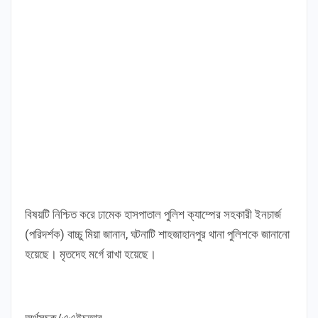
বিষয়টি নিশ্চিত করে ঢামেক হাসপাতাল পুলিশ ক্যাম্পের সহকারী ইনচার্জ
(পরিদর্শক) বাচ্চু মিয়া জানান, ঘটনাটি শাহজাহানপুর থানা পুলিশকে জানানো
হয়েছে। মৃতদেহ মর্গে রাখা হয়েছে।
অর্থসূচক/এএইচআর