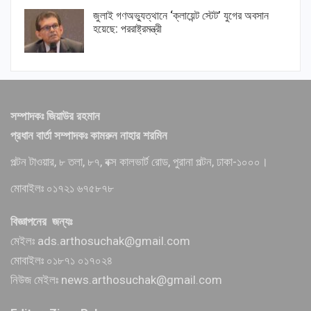
জুলাই গণঅভ্যুত্থানে ‘ক্লায়েন্ট স্টেট’ যুগের অবসান
হয়েছে: পররাষ্ট্রমন্ত্রী
সম্পাদকঃ জিয়াউর রহমান
প্রধান বার্তা সম্পাদকঃ কামরুন নাহার শরমিন
পল্টন টাওয়ার, ৮ তলা, ৮৭, বক্স কালভার্ট রোড, পুরানা পল্টন, ঢাকা-১০০০।
মোবাইলঃ ০১৭২১ ৬৭৫৮৭৮
বিজ্ঞাপনের জন্যঃ
মেইলঃ ads.arthosuchak@gmail.com
মোবাইলঃ ০১৮৭১ ০১৭০২৪
নিউজ মেইলঃ news.arthosuchak@gmail.com