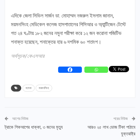
এদিকে জেলা সিভিল সার্জন ডা. মোহাম্মদ নজরুল ইসলাম জানান,
ময়মনসিংহ মেডিকেল কলেজ হাসপাতালের পিসিআর ও অ্যান্টিজেন টেস্টে
গত ২৪ ঘণ্টায় ১৮২ জনের নমুনা পরীক্ষা করে ১২ জন করোনা পজিটিভ
শনাক্ত হয়েছেন, শনাক্তের হার ৬ দশমিক ৬০ শতাংশ।
অর্থসূচক/কেএসআর
মমেক
ময়মনসিংহ
আগের নিউজ
পরের নিউজ
ট্রাকে পিকআপের ধাক্কা, ৩ জনের মৃত্যু
আরও ২৫ লাখ ডোজ টিকা পাঠাবে
যুক্তরাষ্ট্র