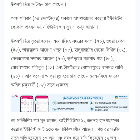
উপসর্গ নিয়ে আটজন মারা গেছেন।
আজ শনিবার (২৫ সেপ্টেম্বর) সকালে হাসপাতালের করোনা ইউনিটের
ফোকাল পারসন ডা. মহিউদ্দিন খান মুন এ তথ্য জানান।
উপসর্গ নিয়ে মৃতরা হলেন- ময়মনসিংহ সদরের সমলা (৭০), তহুরা বেগম
(৪৫), তারাকান্দার আয়েশা খাতুন (৭৫), হালুয়াঘাটের মেদেন সিথিল (৬২),
নেত্রকোনা সদরের আয়েশা (৭০), দুর্গাপুরের প্রমোধ পাল (৬০),
মোহনগঞ্জের শফিকুল (১৫) এবং টাঙ্গাইলের গোপালপুরের হাসমত আলি
(৬০)। আর করোনা আক্রান্ত হয়ে মারা গেছেন ময়মনসিংহ সদরের
অনিল চক্রবর্তী (৮৫) নামে একজন।
ডা. মহিউদ্দিন খান মুন জানান, আইসিইউতে ১২ জনসহ হাসপাতালের
করোনা ইউনিটে মোট ১৩৩ জন চিকিৎসাধীন আছেন। গত ২৪ ঘণ্টায়
নতুন ভর্তি হয়েছেন ১৭ জন এবং সুস্থ হয়ে বাড়ি ফিরেছেন ১২ জন।