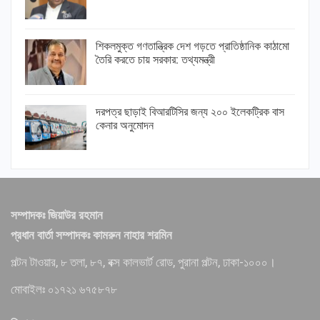
শিকলমুক্ত গণতান্ত্রিক দেশ গড়তে প্রাতিষ্ঠানিক কাঠামো
তৈরি করতে চায় সরকার: তথ্যমন্ত্রী
দরপত্র ছাড়াই বিআরটিসির জন্য ২০০ ইলেকট্রিক বাস
কেনার অনুমোদন
সম্পাদকঃ জিয়াউর রহমান
প্রধান বার্তা সম্পাদকঃ কামরুন নাহার শরমিন
পল্টন টাওয়ার, ৮ তলা, ৮৭, বক্স কালভার্ট রোড, পুরানা পল্টন, ঢাকা-১০০০।
মোবাইলঃ ০১৭২১ ৬৭৫৮৭৮