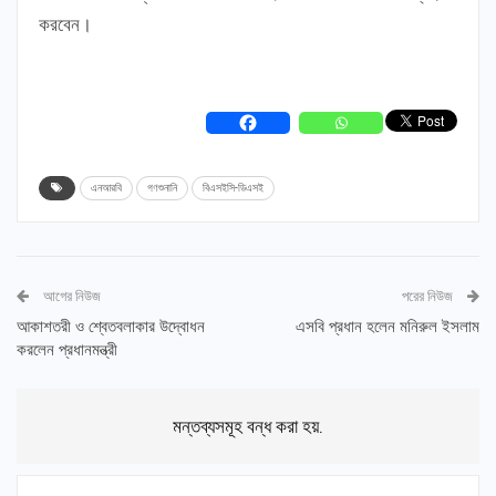
করবেন।
এনআরবি
গণশুনানি
বিএসইসি-ডিএসই
আগের নিউজ
পরের নিউজ
আকাশতরী ও শ্বেতবলাকার উদ্বোধন
এসবি প্রধান হলেন মনিরুল ইসলাম
করলেন প্রধানমন্ত্রী
মন্তব্যসমূহ বন্ধ করা হয়.