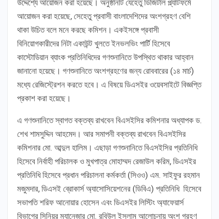
উদ্দেশ্যে আয়োজন করা হয়েছে। অনুষ্ঠানটি যেহেতু ডিজিটাল প্ল্যাটফর্মে
আয়োজন করা হয়েছে, সেহেতু প্রবাসী বাংলাদেশিদের অংশগ্রহণ বেশি
থাকা উচিত বলে মনে করছে কমিশন। একইসঙ্গে প্রবাসী
বিনিয়োগকারীদের নিটা একাউন্ট খুলতে ইনভলভিং পার্টি হিসেবে
কাস্টোডিয়ান ব্যাংক প্রতিনিধিদের গণশুনানিতে উপস্থিত থাকার আহ্বান
জানানো হয়েছে। গণশুনানিতে অংশগ্রহণের জন্য রোববারের (১৪ মার্চ)
মধ্যে রেজিস্ট্রেশন করতে হবে। এ বিষয়ে ডিএসইর ওয়েবসাইটে বিজ্ঞপ্তি
প্রকাশ করা হয়েছে।
এ গণশুনানিতে স্বাগত বক্তব্য রাখবেন বিএসইসির কমিশনার অধ্যাপক ড.
শেখ শামসুদ্দিন আহমেদ। আর সমাপনী বক্তব্য রাখবেন বিএসইসির
কমিশনার মো. আব্দুল হালিম। এছাড়া গণশুনানিতে বিএসইসির প্রতিনিধি
হিসেবে নির্বাহী পরিচালক ও মুখপাত্র মোহাম্মদ রেজাউল করিম, ডিএসইর
প্রতিনিধি হিসেবে প্রধান পরিচালনা কর্মকর্তা (সিওও) এম. সাইফুর রহমান
মজুমদার, ডিএসই ব্রোকার্স অ্যাসোসিয়েশনের (ডিবিএ) প্রতিনিধি হিসেবে
সভাপতি শরিফ আনোয়ার হোসেন এবং ডিএসইর লিস্টিং অ্যাফেয়ার্স
বিভাগের সিনিয়র ম্যানেজার মো. রবিউল ইসলাম আলোচনায় অংশ গ্রহণ