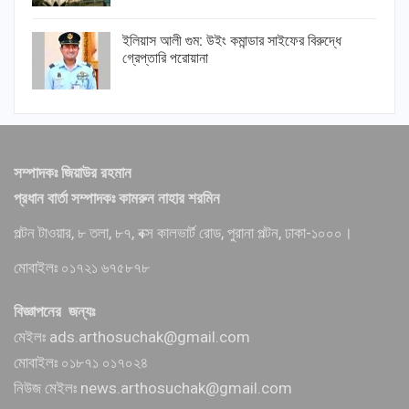
ইলিয়াস আলী গুম: উইং কমান্ডার সাইফের বিরুদ্ধে
গ্রেপ্তারি পরোয়ানা
সম্পাদকঃ জিয়াউর রহমান
প্রধান বার্তা সম্পাদকঃ কামরুন নাহার শরমিন
পল্টন টাওয়ার, ৮ তলা, ৮৭, বক্স কালভার্ট রোড, পুরানা পল্টন, ঢাকা-১০০০।
মোবাইলঃ ০১৭২১ ৬৭৫৮৭৮
বিজ্ঞাপনের জন্যঃ
মেইলঃ ads.arthosuchak@gmail.com
মোবাইলঃ ০১৮৭১ ০১৭০২৪
নিউজ মেইলঃ news.arthosuchak@gmail.com