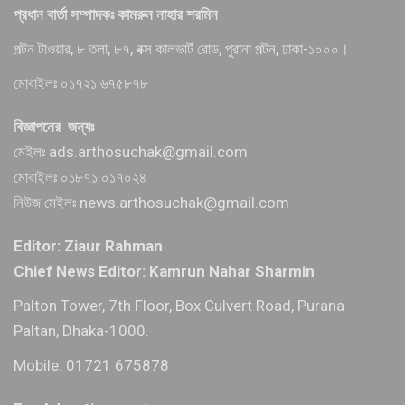
প্রধান বার্তা সম্পাদকঃ কামরুন নাহার শরমিন
পল্টন টাওয়ার, ৮ তলা, ৮৭, বক্স কালভার্ট রোড, পুরানা পল্টন, ঢাকা-১০০০।
মোবাইলঃ ০১৭২১ ৬৭৫৮৭৮
বিজ্ঞাপনের জন্যঃ
মেইলঃ ads.arthosuchak@gmail.com
মোবাইলঃ ০১৮৭১ ০১৭০২৪
নিউজ মেইলঃ news.arthosuchak@gmail.com
Editor: Ziaur Rahman
Chief News Editor: Kamrun Nahar Sharmin
Palton Tower, 7th Floor, Box Culvert Road, Purana
Paltan, Dhaka-1000.
Mobile: 01721 675878