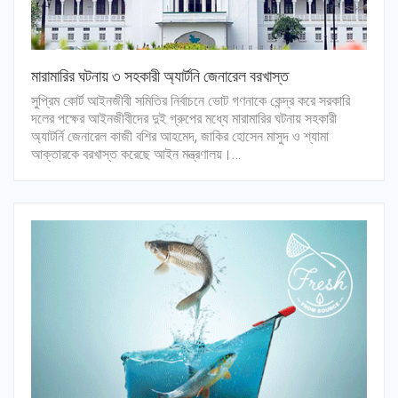
মারামারির ঘটনায় ৩ সহকারী অ্যার্টনি জেনারেল বরখাস্ত
সুপ্রিম কোর্ট আইনজীবী সমিতির নির্বাচনে ভোট গণনাকে কেন্দ্র করে সরকারি
দলের পক্ষের আইনজীবীদের দুই গ্রুপের মধ্যে মারামারির ঘটনায় সহকারী
অ্যাটর্নি জেনারেল কাজী বশির আহমেদ, জাকির হোসেন মাসুদ ও শ্যামা
আক্তারকে বরখাস্ত করেছে আইন মন্ত্রণালয়।…