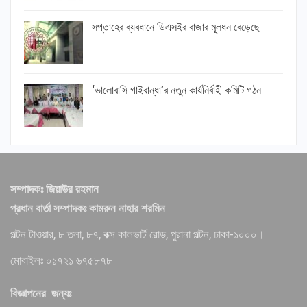
সপ্তাহের ব্যবধানে ডিএসইর বাজার মূলধন বেড়েছে
‘ভালোবাসি গাইবান্ধা’র নতুন কার্যনির্বাহী কমিটি গঠন
সম্পাদকঃ জিয়াউর রহমান
প্রধান বার্তা সম্পাদকঃ কামরুন নাহার শরমিন
পল্টন টাওয়ার, ৮ তলা, ৮৭, বক্স কালভার্ট রোড, পুরানা পল্টন, ঢাকা-১০০০।
মোবাইলঃ ০১৭২১ ৬৭৫৮৭৮
বিজ্ঞাপনের জন্যঃ