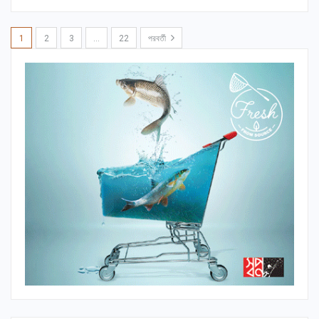
1
2
3
…
22
পরবর্তী