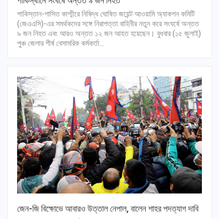
পাকিস্থানে সংঘর্ষে অন্তত ৯ জন নিহত
পাকিস্তান-শাসিত কাশ্মীরে নিষিদ্ধ ঘোষিত জয়েন্ট আওয়ামি অ্যাকশন কমিটি
(জেএএসি)-এর সমর্থকদের সঙ্গে নিরাপত্তা বাহিনীর নতুন করে সংঘর্ষে অন্তত
৯ জন নিহত এবং আরও অন্তত ১২ জন আহত হয়েছেন। বুধবার (১৫ জুলাই)
পুঞ্চ জেলার শীর্ষ বেসামরিক কর্মকর্তা…
জেন-জি বিক্ষোভে আবারও উত্তাল নেপাল, বালেন শাহর পদত্যাগ দাবি