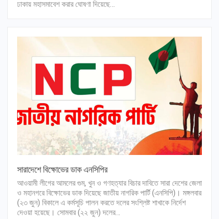
ঢাকায় মহাসমাবেশ করার ঘোষণা দিয়েছে…
সারাদেশে বিক্ষোভের ডাক এনসিপির
আওয়ামী লীগের আমলের গুম, খুন ও গণহত্যার বিচার দাবিতে সারা দেশের জেলা
ও মহানগরে বিক্ষোভের ডাক দিয়েছে জাতীয় নাগরিক পার্টি (এনসিপি)। মঙ্গলবার
(২৩ জুন) বিকালে এ কর্মসূচি পালন করতে দলের সংশ্লিষ্ট শাখাকে নির্দেশ
দেওয়া হয়েছে। সোমবার (২২ জুন) দলের…