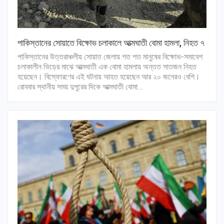
পাকিস্তানের সোয়াতে বিক্ষোভ চলাকালে আত্মঘাতী বোমা হামলা, নিহত ৭
পাকিস্তানের উত্তরাঞ্চলীয় সোয়াত জেলায় শত শত মানুষের বিক্ষোভ-সমাবেশ
চলাকালীন ভিড়ের মাঝে আত্মঘাতী এক বোমা হামলায় অন্তত সাতজন নিহত
হয়েছেন। বিস্ফোরণের এই ঘটনায় আহত হয়েছেন আর ২০ জনেরও বেশি।
রোববার স্থানীয় সময় দুপুরের দিকে আত্মঘাতী বোমা…