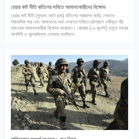
হেয়ার কাট নীতি বাতিলের দাবিতে আমানতকারীদের বিক্ষোভ
হেয়ার কাট নীতি (মুনাফা কেটে রাখা) বাতিলের প্রজ্ঞাপন জারি, লেনদেন
স্বাভাবিক করা এবং আমানতের অর্থ ফেরতের দাবিতে চট্টগ্রামে একীভূত পাঁচ
ব্যাংকের আমানতকারীরা বিক্ষোভ করেছেন। রোববার (১৯ জুলাই) দুপুরে নগরের
লালদিঘি ও আন্দরকিল্লা এলাকায় অবস্থিত…