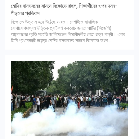
মোদির বাসভবনের সামনে বিক্ষোভে রাহুল, শিক্ষার্থীদের ওপর দমন-
পীড়নের প্রতিবাদ
বিক্ষোভে উত্তাল হয়ে উঠেছে ভারত। দেশটিতে সামাজিক
যোগাযোগমাধ্যমভিত্তিক প্ল্যাটফর্ম ককরোচ জনতা পার্টির (সিজেপি)
আন্দোলনের প্রতি সংহতি জানিয়েছেন বিরোধীদলীয় নেতা রাহুল গান্ধী। এবার
তিনি প্রধানমন্ত্রী নরেন্দ্র মোদির বাসভবনের সামনে বিক্ষোভে অংশ…