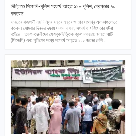
দিল্লিতে সিজেপি-পুলিশ সংঘর্ষে আহত ১১৮ পুলিশ, গ্রেপ্তার ৭০
ককরোচ
ভারতের রাজধানী নয়াদিল্লির যন্তর মন্তর ও তার সংলগ্ন এলাকাগুলোতে
গতকাল সোমবার দিনভর দফায় দফায় ধাওয়া, সংঘর্ষ ও সহিংসতার ঘটনা
ঘটেছে। তরুণ-তরুণীদের ফেসবুকভিত্তিক গ্রুপ ককরোচ জনতা পার্টি
(সিজেপি) এবং পুলিশের মধ্যে সংঘর্ষে অন্তত ১১৮ জনের বেশি…