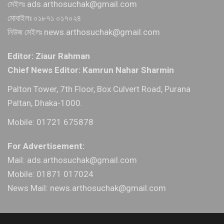
মেইলঃ ads.arthosuchak@gmail.com
মোবাইলঃ ০১৮৭১ ০১৭০২৪
নিউজ মেইলঃ news.arthosuchak@gmail.com
Editor: Ziaur Rahman
Chief News Editor: Kamrun Nahar Sharmin
Palton Tower, 7th Floor, Box Culvert Road, Purana
Paltan, Dhaka-1000.
Mobile: 01721 675878
For Advertisement:
Mail: ads.arthosuchak@gmail.com
Mobile: 01871 017024
News Mail: news.arthosuchak@gmail.com