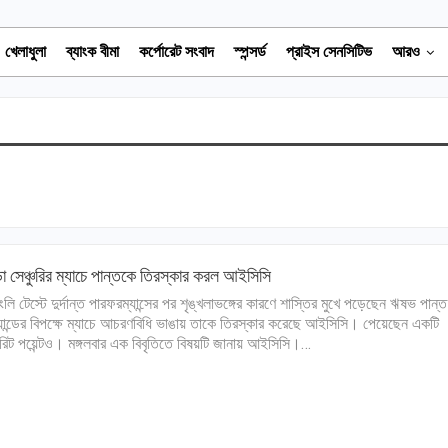
খেলাধুলা
ব্যাংক বীমা
কর্পোরেট সংবাদ
স্পন্সর্ড
প্রাইস সেনসিটিভ
আরও
 সেঞ্চুরির ম্যাচে পান্তকে তিরস্কার করল আইসিসি
ংলি টেস্টে দুর্দান্ত পারফরম্যান্সের পর শৃঙ্খলাভঙ্গের কারণে শাস্তির মুখে পড়েছেন ঋষভ পান্
যান্ডের বিপক্ষে ম্যাচে আচরণবিধি ভাঙায় তাকে তিরস্কার করেছে আইসিসি। পেয়েছেন একটি
রিট পয়েন্টও। মঙ্গলবার এক বিবৃতিতে বিষয়টি জানায় আইসিসি।…