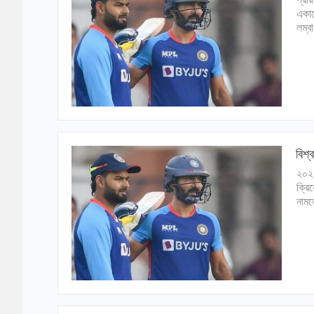
একাড
লম্ব
বিশ্
২০২২
ক্রি
নামত