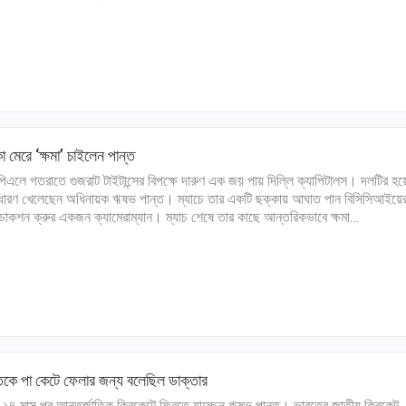
া মেরে ‘ক্ষমা’ চাইলেন পান্ত
এলে গতরাতে গুজরাট টাইটান্সের বিপক্ষে দারুণ এক জয় পায় দিল্লি ক্যাপিটালস। দলটির হয়
ারণ খেলেছেন অধিনায়ক ঋষভ পান্ত। ম্যাচে তার একটি ছক্কায় আঘাত পান বিসিসিআইয়ে
ডাকশন ক্রুর একজন ক্যামেরাম্যান। ম্যাচ শেষে তার কাছে আন্তরিকভাবে ক্ষমা…
তকে পা কেটে ফেলার জন্য বলেছিল ডাক্তার
য় ১৪ মাস পর আন্তর্জাতিক ক্রিকেটে ফিরতে যাচ্ছেন ঋষভ পান্ত। ভারতের জাতীয় ক্রিকেট