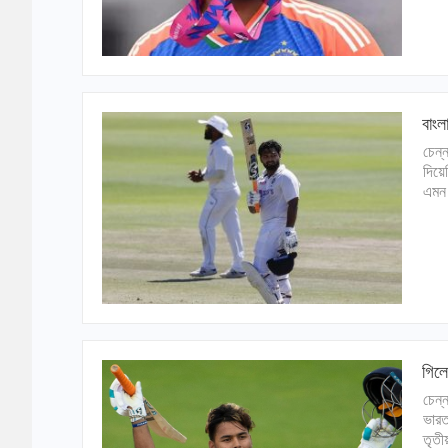
বাংল
চেন্
দিয়ে
এমন 
গিলে
চেন্
ভারত
তৃতী