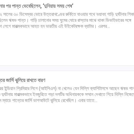
ঘটনার পর পান্ত ভেবেছিলেন, ‘দুনিয়ায় সময় শেষ’
 সালের ৩০ ডিসেম্বর ভোরে উত্তরাখণ্ডের রুর্কিতে যাওয়ার পথে ভয়াবহ গাড়ি দুর্ঘটনার শিক
িলেন ঋষভ পান্ত। গাড়ি চালানোর সময় ঘুমের ঘোরে রাস্তার মাঝে থাকা ডিভাইডারের সঙ্গে
কা লেগে মারাত্মকভাবে আহত হন ভারতীয় এই উইকেটরক্ষক ব্যাটার। এরপর…
তের জার্সি ঝুলিয়ে রাখতে বারণ
ের ইন্ডিয়ান প্রিমিয়ার লিগে (আইপিএল) না খেলেও যেন দিল্লি ক্যাপিটালসে আছেন ঋষভ পান
দুর্ঘটনায় মারাত্মকভাবে ইনজুরিতে পড়া দলটির অধিনায়ককে সম্মান দেখাতে গিয়ে দিল্লি নিজে
ম ম্যাচে পান্তের জার্সি ডাগআউটে ঝুলিয়ে রেখেছিল। এবার তাতে…