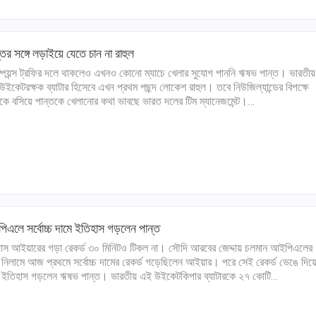
তের সঙ্গে লড়াইয়ে যেতে চান না রাহুল
ম্পিয়ন্স ট্রফির দলে থাকলেও এখনও কোনো ম্যাচে খেলার সুযোগ পাননি ঋষভ পান্ত। ভারতীয়
উইকেটরক্ষক ব্যাটার হিসেবে এখন প্রথম পছন্দ লোকেশ রাহুল। তবে নিউজিল্যান্ডের বিপক্ষে
লকে বসিয়ে পান্তকে খেলানোর কথা ভাবছে ভারত দলের টিম ম্যানেজমেন্ট।…
এলে সর্বোচ্চ দামে ইতিহাস গড়লেন পান্ত
য়াস আইয়ারের গড়া রেকর্ড ৩০ মিনিটও টিকল না। সৌদি আরবের জেদ্দায় চলমান আইপিএলের
 নিলামে আজ প্রথমে সর্বোচ্চ দামের রেকর্ড গড়েছিলেন আইয়ার। পরে সেই রেকর্ড ভেঙে দিয়
 ইতিহাস গড়লেন ঋষভ পান্ত। ভারতীয় এই উইকেটকিপার ব্যাটারকে ২৭ কোটি…