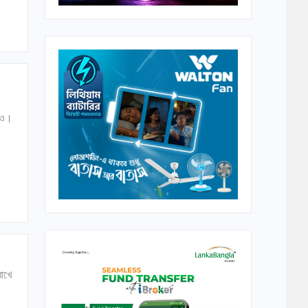
জেও।
রাখে