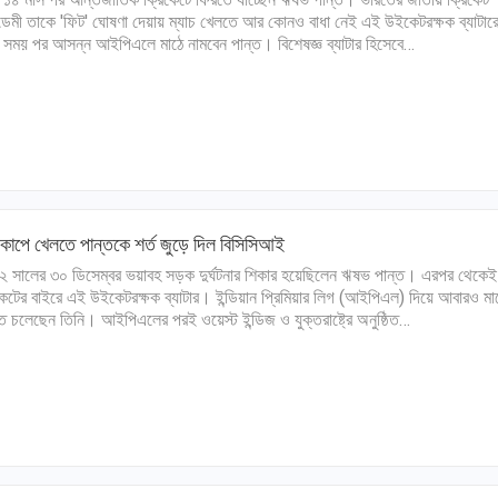
েমী তাকে 'ফিট' ঘোষণা দেয়ায় ম্যাচ খেলতে আর কোনও বাধা নেই এই উইকেটরক্ষক ব্যাটা
া সময় পর আসন্ন আইপিএলে মাঠে নামবেন পান্ত। বিশেষজ্ঞ ব্যাটার হিসেবে…
বকাপে খেলতে পান্তকে শর্ত জুড়ে দিল বিসিসিআই
 সালের ৩০ ডিসেম্বর ভয়াবহ সড়ক দুর্ঘটনার শিকার হয়েছিলেন ঋষভ পান্ত। এরপর থেকেই
কেটের বাইরে এই উইকেটরক্ষক ব্যাটার। ইন্ডিয়ান প্রিমিয়ার লিগ (আইপিএল) দিয়ে আবারও মা
ে চলেছেন তিনি। আইপিএলের পরই ওয়েস্ট ইন্ডিজ ও যুক্তরাষ্ট্রে অনুষ্ঠিত…