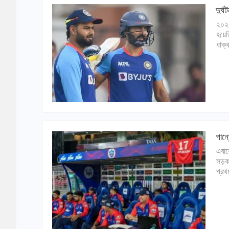
দুর্
২০২২
হয়েছ
ধাক্
পান্
এবার
সড়ক 
প্রথ