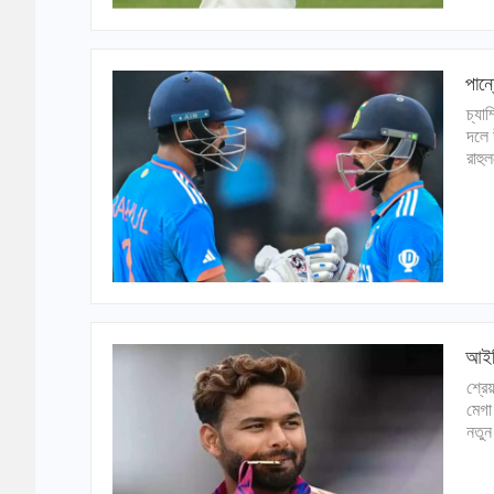
পান্
চ্যা
দলে 
রাহু
আইপি
শ্রে
মেগা
নতুন