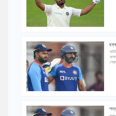
ছক্ক
আইপি
অসাধ
প্রো
পান্
প্রা