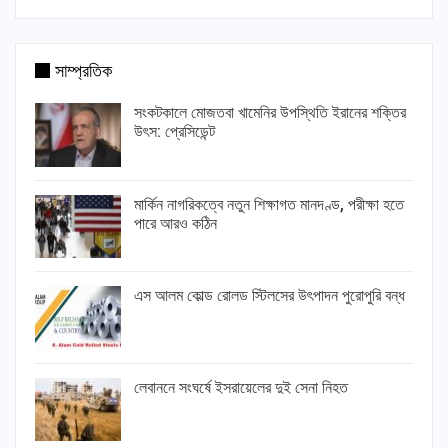
সাম্প্রতিক
সংকটকালে মোজতবা খামেনির উপস্থিতি ইরানের শক্তির
উৎস: প্রেসিডেন্ট
মার্কিন নাগরিকত্বে নতুন শিক্ষাগত মানদণ্ড, পরীক্ষা হতে
পারে আরও কঠিন
এস আলম কোল্ড রোলড স্টিলসের উৎপাদন পুরোপুরি বন্ধ
লেবাননে সংঘর্ষে ইসরায়েলের দুই সেনা নিহত