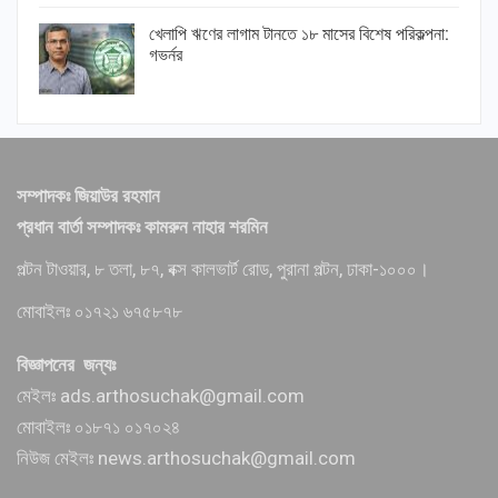
খেলাপি ঋণের লাগাম টানতে ১৮ মাসের বিশেষ পরিকল্পনা:
গভর্নর
সম্পাদকঃ জিয়াউর রহমান
প্রধান বার্তা সম্পাদকঃ কামরুন নাহার শরমিন
পল্টন টাওয়ার, ৮ তলা, ৮৭, বক্স কালভার্ট রোড, পুরানা পল্টন, ঢাকা-১০০০।
মোবাইলঃ ০১৭২১ ৬৭৫৮৭৮
বিজ্ঞাপনের জন্যঃ
মেইলঃ ads.arthosuchak@gmail.com
মোবাইলঃ ০১৮৭১ ০১৭০২৪
নিউজ মেইলঃ news.arthosuchak@gmail.com