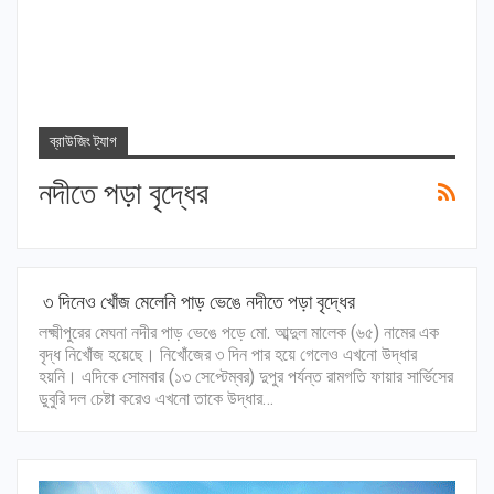
ব্রাউজিং ট্যাগ
নদীতে পড়া বৃদ্ধের
৩ দিনেও খোঁজ মেলেনি পাড় ভেঙে নদীতে পড়া বৃদ্ধের
লক্ষ্মীপুরের মেঘনা নদীর পাড় ভেঙে পড়ে মো. আব্দুল মালেক (৬৫) নামের এক
বৃদ্ধ নিখোঁজ হয়েছে। নিখোঁজের ৩ দিন পার হয়ে গেলেও এখনো উদ্ধার
হয়নি। এদিকে সোমবার (১৩ সেপ্টেম্বর) দুপুর পর্যন্ত রামগতি ফায়ার সার্ভিসের
ডুবুরি দল চেষ্টা করেও এখনো তাকে উদ্ধার…