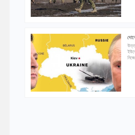
দোনে
উত্ত
ইউক্
নিজে