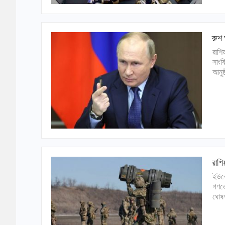
রুশ 
রাশি
সাংব
আনুষ
রাশি
ইউক্
গণভো
ঘোষণ