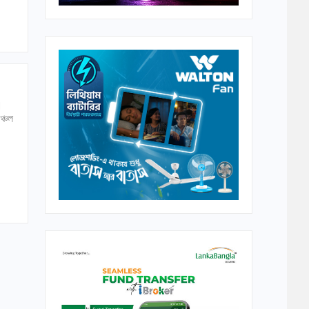
।
ঞ্চল