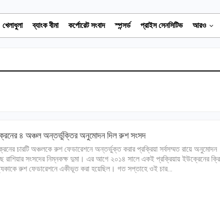
খেলাধুলা
ব্যাংক বীমা
কর্পোরেট সংবাদ
স্পন্সর্ড
প্রাইস সেনসিটিভ
আরও
রেনের ৪ অঞ্চল অন্তর্ভুক্তির অনুমোদন দিল রুশ সংসদ
রেনের চারটি অঞ্চলকে রুশ ফেডারেশনে অন্তর্ভুক্ত করার প্রক্রিয়া সর্বসম্মত রায়ে অনুমোদন
ে রাশিয়ার সংসদের নিম্নকক্ষ দুমা। এর আগে ২০‌১৪ সালে একই প্রক্রিয়ায় ইউক্রেনের ক্রি
যকাকে রুশ ফেডারেশনে একীভূত করা হয়েছিল। গত সপ্তাহে ওই চার…