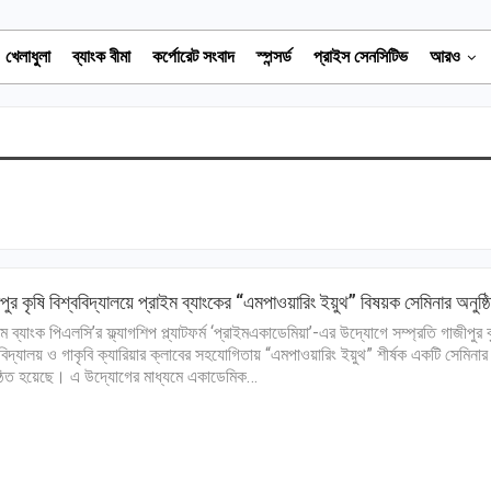
খেলাধুলা
ব্যাংক বীমা
কর্পোরেট সংবাদ
স্পন্সর্ড
প্রাইস সেনসিটিভ
আরও
পুর কৃষি বিশ্ববিদ্যালয়ে প্রাইম ব্যাংকের “এমপাওয়ারিং ইয়ুথ” বিষয়ক সেমিনার অনুষ্ঠ
ইম ব্যাংক পিএলসি’র ফ্ল্যাগশিপ প্ল্যাটফর্ম ‘প্রাইমএকাডেমিয়া’-এর উদ্যোগে সম্প্রতি গাজীপুর ক
ববিদ্যালয় ও গাকৃবি ক্যারিয়ার ক্লাবের সহযোগিতায় “এমপাওয়ারিং ইয়ুথ” শীর্ষক একটি সেমিনার
্ঠিত হয়েছে। এ উদ্যোগের মাধ্যমে একাডেমিক…