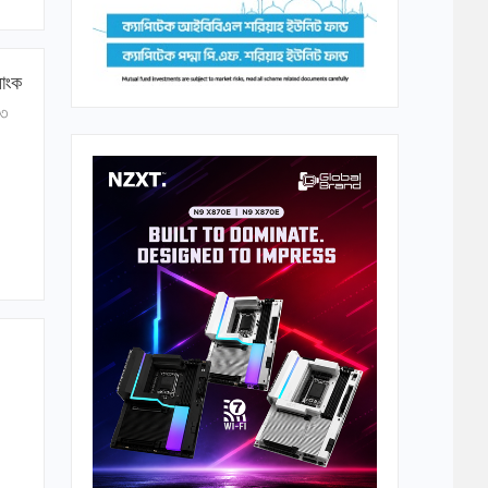
যাংক
৫৩