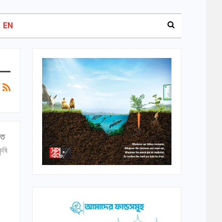
EN
িত
ৃষি