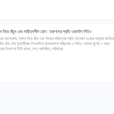
্ন নিয়ে বাঁচুন এবং দায়িত্বশীল হোন : তরুণদের প্রতি ওয়ালটন সিইও
কে ভালোবাসা, স্বপ্ন নিয়ে বাঁচা এবং নিজের দায়িত্বের প্রতি যত্নবান হওয়ার আহ্বান জানিয়
টন হাই-টেক ইন্ডাস্ট্রিজ পিএলসি’র ব্যবস্থাপনা পরিচালক ও সিইও গোলাম মুর্শেদ। তরুণ
্মের উদ্দেশ্যে তিনি বলেন, দেশ, প্রতিষ্ঠান, পরিবারের…