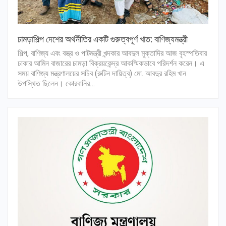
চামড়াশিল্প দেশের অর্থনীতির একটি গুরুত্বপূর্ণ খাত: বাণিজ্যমন্ত্রী
শিল্প, বাণিজ্য এবং বস্ত্র ও পাটমন্ত্রী খন্দকার আবদুল মুক্তাদির আজ বৃহস্পতিবার
ঢাকার আমিন বাজারের চামড়া বিক্রয়কেন্দ্র আকস্মিকভাবে পরিদর্শন করেন। এ
সময় বাণিজ্য মন্ত্রণালয়ের সচিব (রুটিন দায়িত্ব) মো. আবদুর রহিম খান
উপস্থিত ছিলেন। কোরবানির…