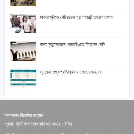
মাতারবাড়ীতে পৌঁছেছেন প্রধানমন্ত্রী তারেক রহমান
বাবার মৃত্যুসংবাদে রোজারিওতে ফিরলেন মেসি
সূচকের মিশ্র প্রতিক্রিয়ায় চলছে লেনদেন
সম্পাদকঃ জিয়াউর রহমান
প্রধান বার্তা সম্পাদকঃ কামরুন নাহার শরমিন