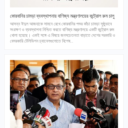
কোরবানির চামড়া ব্যবস্থাপনায় বাণিজ্য মন্ত্রণালয়ের কন্ট্রোল রুম চালু
আসন্ন ঈদুল আজহাকে সামনে রেখে কোরবানির পশুর কাঁচা চামড়া সুষ্ঠুভাবে
সংরক্ষণ ও ব্যবস্থাপনা নিশ্চিত করতে বাণিজ্য মন্ত্রণালয়ে একটি কন্ট্রোল রুম
খোলা হয়েছে। একই সঙ্গে এ বিষয়ে জনসচেতনতা বাড়াতে দেশের সরকারি ও
বেসরকারি টেলিভিশন চ্যানেলগুলোতে বিশেষ…