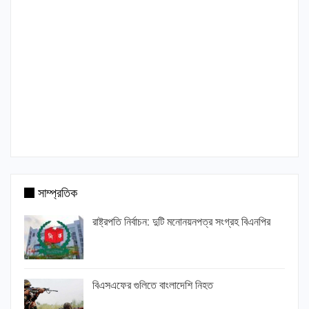
সাম্প্রতিক
রাষ্ট্রপতি নির্বাচন: দুটি মনোনয়নপত্র সংগ্রহ বিএনপির
বিএসএফের গুলিতে বাংলাদেশি নিহত