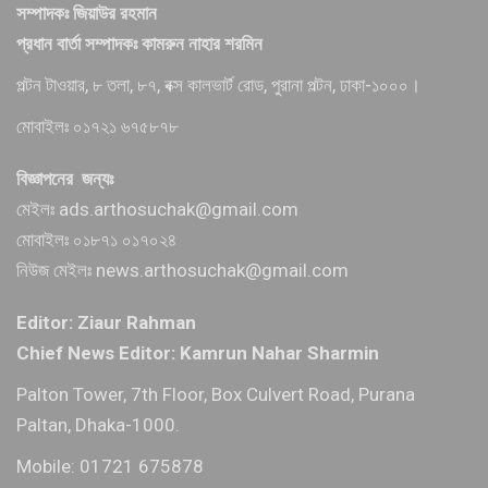
সম্পাদকঃ জিয়াউর রহমান
প্রধান বার্তা সম্পাদকঃ কামরুন নাহার শরমিন
পল্টন টাওয়ার, ৮ তলা, ৮৭, বক্স কালভার্ট রোড, পুরানা পল্টন, ঢাকা-১০০০।
মোবাইলঃ ০১৭২১ ৬৭৫৮৭৮
বিজ্ঞাপনের জন্যঃ
মেইলঃ ads.arthosuchak@gmail.com
মোবাইলঃ ০১৮৭১ ০১৭০২৪
নিউজ মেইলঃ news.arthosuchak@gmail.com
Editor: Ziaur Rahman
Chief News Editor: Kamrun Nahar Sharmin
Palton Tower, 7th Floor, Box Culvert Road, Purana
Paltan, Dhaka-1000.
Mobile: 01721 675878