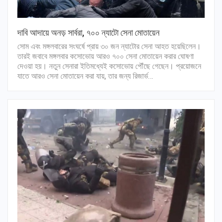
দাবি আদায়ে অনড় সার্বরা, ৭০০ ন্যাটো সেনা মোতায়েন
সোম এবং মঙ্গলবারের সংঘর্ষে প্রায় ৩০ জন ন্যাটোর সেনা আহত হয়েছিলেন।
তারই জবাবে মঙ্গলবার কসোভোয় আরও ৭০০ সেনা মোতায়েন করার ঘোষণা
দেওয়া হয়। নতুন সেনারা ইতিমধ্যেই কসোভোয় পৌঁছে গেছেন। প্রয়োজনে
যাতে আরও সেনা মোতায়েন করা যায়, তার জন্য রিজার্ভ…