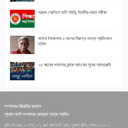
প্রথম শ্রেণিতে ভর্তি লটারি, দ্বিতীয়-নবমে পরীক্ষা
জাফর ইকবালসহ ৮ জনের বিরুদ্ধে তদন্ত প্রতিবেদন
দাখিল
২৫ বছরের পথচলায় ব্র্যাক ব্যাংকের সুরের শ্রদ্ধাঞ্জলি
সম্পাদকঃ জিয়াউর রহমান
প্রধান বার্তা সম্পাদকঃ কামরুন নাহার শরমিন
পল্টন টাওয়ার, ৮ তলা, ৮৭, বক্স কালভার্ট রোড, পুরানা পল্টন, ঢাকা-১০০০।