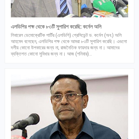
এলডিপির পক্ষ থেকে ৮৩টি সুপারিশ করেছি: কর্নেল অলি
লিবারেল ডেমোক্রেটিক পার্টির (এলডিপি) প্রেসিডেন্ট ড. কর্নেল (অব.) অলি
আহমেদ বলেছেন, এলডিপির পক্ষ থেকে আমরা ৮৩টি সুপারিশ করেছি। এগুলো
দলীয় কোনো উপকারের জন্য না, রাজনৈতিক ফায়দার জন্য না। আমাদের
ব্যক্তিগত কোনো সুবিধার জন্য না। আজ (শনিবার)…