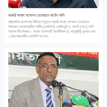
জরুরি সংবাদ সম্মেলন ডেকেছেন কর্নেল অলি
রাষ্ট্রপতির সংলাপসহ বিভিন্ন ইস্যুতে জরুরি সংবাদ সম্মেলন ডেকেছেন
লিবারেল ডেমোক্রেটিক পার্টির (এলডিপি) প্রেসিডেন্ট ড. কর্নেল (অব.) অলি
আহমদ বীর বিক্রম। সংবাদ সম্মেলনটি আগামীকাল (৫ জানুয়ারি) বুধবার বেলা
১১টায় রাজধানীর এফডিসি সংলগ্ন…