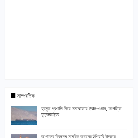
সাম্প্রতিক
হরমুজ প্রণালি নিয়ে সমঝোতায় ইরান-ওমান, আপত্তি
যুক্তরাষ্ট্রের
জাপানের বিরুদ্ধে সামরিক জবাবের হুঁশিয়ারি উত্তর