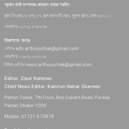
প্রধান বার্তা সম্পাদকঃ কামরুন নাহার শরমিন
পল্টন টাওয়ার, ৮ তলা, ৮৭, বক্স কালভার্ট রোড, পুরানা পল্টন, ঢাকা-১০০০।
মোবাইলঃ ০১৭২১ ৬৭৫৮৭৮
বিজ্ঞাপনের জন্যঃ
মেইলঃ ads.arthosuchak@gmail.com
মোবাইলঃ ০১৮৭১ ০১৭০২৪
নিউজ মেইলঃ news.arthosuchak@gmail.com
Editor: Ziaur Rahman
Chief News Editor: Kamrun Nahar Sharmin
Palton Tower, 7th Floor, Box Culvert Road, Purana
Paltan, Dhaka-1000.
Mobile: 01721 675878