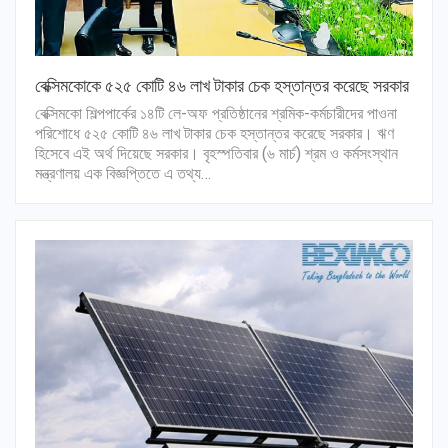
বেক্সিমকোকে ৫২৫ কোটি ৪৬ লাখ টাকার চেক হস্তান্তর করেছে সরকার
বেক্সিমকো শিল্পপার্কের ১৪টি লে-অফ প্রতিষ্ঠানের শ্রমিক-কর্মচারীদের পাওনা
পরিশোধে ৫২৫ কোটি ৪৬ লাখ টাকার চেক হস্তান্তর করেছে সরকার। ঋণ
হিসেবে এই অর্থ দিয়েছে সরকার। বৃহস্পতিবার (৬ মার্চ) শ্রম ও কর্মসংস্থান
মন্ত্রণালয় এক বিজ্ঞপ্তিতে এ তথ্য…