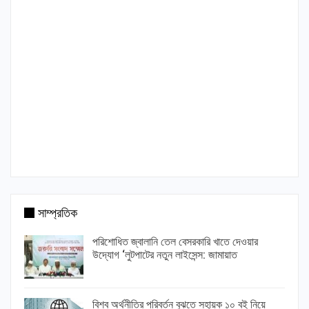
সাম্প্রতিক
পরিশোধিত জ্বালানি তেল বেসরকারি খাতে দেওয়ার
উদ্যোগ ‘লুটপাটের নতুন লাইসেন্স: জামায়াত
বিশ্ব অর্থনীতির পরিবর্তন বুঝতে সহায়ক ১০ বই নিয়ে