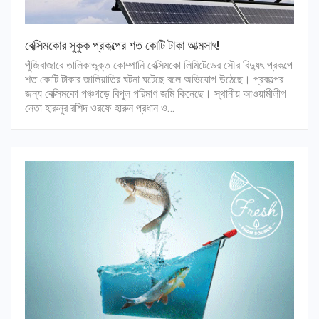
বেক্সিমকোর সুকুক প্রকল্পের শত কোটি টাকা আত্মসাৎ!
পুঁজিবাজারে তালিকাভুক্ত কোম্পানি বেক্সিমকো লিমিটেডের সৌর বিদ্যুৎ প্রকল্পে
শত কোটি টাকার জালিয়াতির ঘটনা ঘটেছে বলে অভিযোগ উঠেছে। প্রকল্পের
জন্য বেক্সিমকো পঞ্চগড়ে বিপুল পরিমাণ জমি কিনেছে। স্থানীয় আওয়ামীলীগ
নেতা হারুনুর রশিদ ওরফে হারুন প্রধান ও…