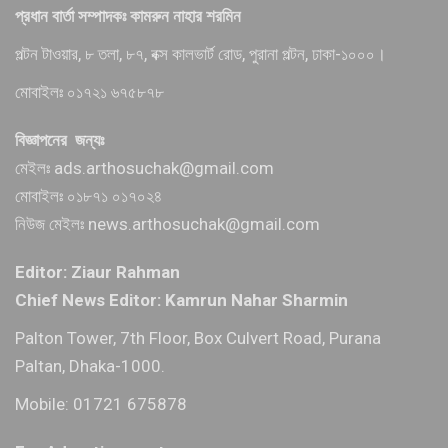
প্রধান বার্তা সম্পাদকঃ কামরুন নাহার শরমিন
পল্টন টাওয়ার, ৮ তলা, ৮৭, বক্স কালভার্ট রোড, পুরানা পল্টন, ঢাকা-১০০০।
মোবাইলঃ ০১৭২১ ৬৭৫৮৭৮
বিজ্ঞাপনের জন্যঃ
মেইলঃ ads.arthosuchak@gmail.com
মোবাইলঃ ০১৮৭১ ০১৭০২৪
নিউজ মেইলঃ news.arthosuchak@gmail.com
Editor: Ziaur Rahman
Chief News Editor: Kamrun Nahar Sharmin
Palton Tower, 7th Floor, Box Culvert Road, Purana
Paltan, Dhaka-1000.
Mobile: 01721 675878