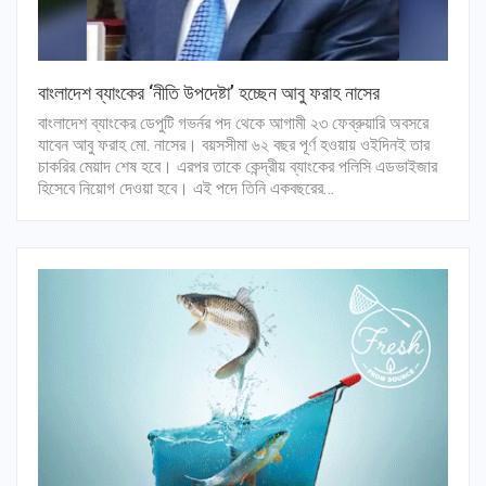
বাংলাদেশ ব্যাংকের ‘নীতি উপদেষ্টা’ হচ্ছেন আবু ফরাহ নাসের
বাংলাদেশ ব্যাংকের ডেপুটি গভর্নর পদ থেকে আগামী ২৩ ফেব্রুয়ারি অবসরে
যাবেন আবু ফরাহ মো. নাসের। বয়সসীমা ৬২ বছর পূর্ণ হওয়ায় ওইদিনই তার
চাকরির মেয়াদ শেষ হবে। এরপর তাকে কেন্দ্রীয় ব্যাংকের পলিসি এডভাইজার
হিসেবে নিয়োগ দেওয়া হবে। এই পদে তিনি একবছরের…