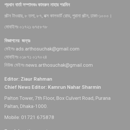
প্রধান বার্তা সম্পাদকঃ কামরুন নাহার শরমিন
পল্টন টাওয়ার, ৮ তলা, ৮৭, বক্স কালভার্ট রোড, পুরানা পল্টন, ঢাকা-১০০০।
মোবাইলঃ ০১৭২১ ৬৭৫৮৭৮
বিজ্ঞাপনের জন্যঃ
মেইলঃ ads.arthosuchak@gmail.com
মোবাইলঃ ০১৮৭১ ০১৭০২৪
নিউজ মেইলঃ news.arthosuchak@gmail.com
Editor: Ziaur Rahman
Chief News Editor: Kamrun Nahar Sharmin
Palton Tower, 7th Floor, Box Culvert Road, Purana
Paltan, Dhaka-1000.
Mobile: 01721 675878