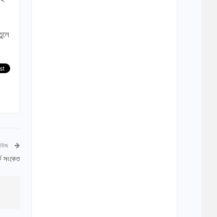
তুলে
নিউজ
র্ক সংকেত