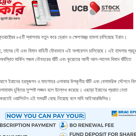
ক্তরাষ্ট্রের ৮৫টি স্থাপনায় নতুন করে ড্রোন ও ক্ষেপণাস্ত্র হামলা চালিয়েছে ইরান।
ছে, তাদের নৌ এবং বিমান বাহিনী যৌথভাবে এই অপারেশন চালিয়েছে। এই হামলায় প্রচু
বস্থিত মার্কিন পঞ্চম নৌবহরের ঘাঁটি এবং কুয়েতের আলী আল-সালেম বিমান ঘাঁটিতে
 আগে ইরানের হরমুজগন ও মাহশাহর এলাকার উপকূলীয় ঘাঁটি এবং বেসামরিক স্টেশনে বি
সলামাবাদ চুক্তির সুস্পষ্ট লঙ্ঘন বলে উল্লেখ করেছে। এছাড়া ইরানের প্রয়াত নেতা
াল করতেই ওয়াশিংটন এই সময়টি বেছে নিয়েছে বলে দাবি আইআরজিসির।