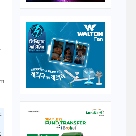
র
মান