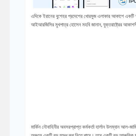
এদিকে ইরানের বুশেহর প্রদেশের খোরমুজ এলাকার আকাশে একটি অত
আইআরজিসির মুখপাত্র হোসেন মহবি জানান, যুক্তরাষ্ট্রের আকাশস
মার্কিন নৌবাহিনীর অবসরপ্রাপ্ত কর্মকর্তা হার্লান উলম্যান আল
অঞ্চলে একটি বড় যুদ্ধে রূপ নিতে পারে। তবে একটি বড় আঞ্চলিক যু