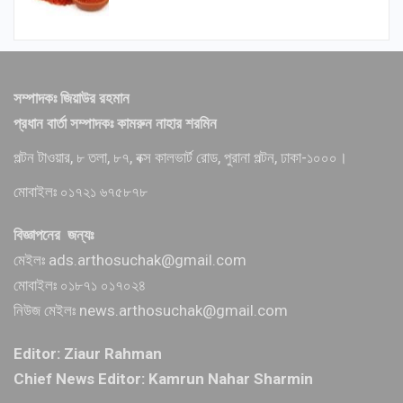
সম্পাদকঃ জিয়াউর রহমান
প্রধান বার্তা সম্পাদকঃ কামরুন নাহার শরমিন
পল্টন টাওয়ার, ৮ তলা, ৮৭, বক্স কালভার্ট রোড, পুরানা পল্টন, ঢাকা-১০০০।
মোবাইলঃ ০১৭২১ ৬৭৫৮৭৮
বিজ্ঞাপনের জন্যঃ
মেইলঃ ads.arthosuchak@gmail.com
মোবাইলঃ ০১৮৭১ ০১৭০২৪
নিউজ মেইলঃ news.arthosuchak@gmail.com
Editor: Ziaur Rahman
Chief News Editor: Kamrun Nahar Sharmin