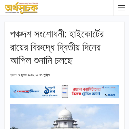
পঞ্চদশ সংশোধনী: হাইকোর্টের
রায়ের বিরুদ্ধে দ্বিতীয় দিনের
আপিল শুনানি চলছে
প্রকাশ
৭ জুলাই ২০২৬, ১০:৪৭ পূর্বাহ্ণ