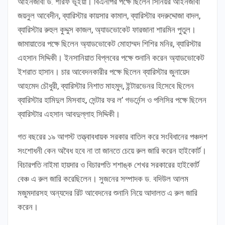
আইনজীবী ড. শরিফ ভূঁইয়া। বিএনপির পক্ষে ছিলেন সিনিয়র আইনজীবী
জয়নুল আবেদীন, ব্যারিস্টার কায়সার কামাল, ব্যারিস্টার বদরুদ্দোজা বাদল,
ব্যারিস্টার রুহুল কুদ্দুস কাজল, অ্যাডভোকেট ফারজানা শারমিন পুতুল।
জামায়াতের পক্ষে ছিলেন অ্যাডভোকেট মোহাম্মদ শিশির মনির, ব্যারিস্টার
এহসান সিদ্দিকী। ইনসানিয়াত বিপ্লবের পক্ষে শুনানি করেন অ্যাডভোকেট
ইশরাত হাসান। চার আবেদনকারীর পক্ষে ছিলেন ব্যারিস্টার জুনায়েদ
আহমেদ চৌধুরী, ব্যারিস্টার নিশাত মাহমুদ, ইন্টারভেনর হিসেবে ছিলেন
ব্যারিস্টার হামিদুল মিসবাহ, সেন্টার ফর ল’ গভর্নেন্স ও পলিসির পক্ষে ছিলেন
ব্যারিস্টার এহসান আবদুল্লাহ সিদ্দিকী।
গত বছরের ১৯ আগস্ট তত্ত্বাবধায়ক সরকার বাতিল করে সংবিধানের পঞ্চদশ
সংশোধনী কেন অবৈধ হবে না তা জানতে চেয়ে রুল জারি করেন হাইকোর্ট।
বিচারপতি নাইমা হায়দার ও বিচারপতি শশাঙ্ক শেখর সরকারের হাইকোর্ট
বেঞ্চ এ রুল জারি করেছিলেন। সুজনের সম্পাদক ড. বদিউল আলম
মজুমদারসহ অন্যদের রিট আবেদনের শুনানি নিয়ে আদালত এ রুল জারি
করেন।