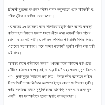
রিটকারী সুজনের সম্পাদক বদিউল আলম মজুমদারের পক্ষে আইনজীবী ড.
শরীফ ভূঁইয়া এ আপিল দায়ের করেন।
গত বছরের ১৭ ডিসেম্বর বহুল আলোচিত তত্ত্বাবধায়ক সরকার ব্যবস্থা
বাতিলসহ সংবিধানের পঞ্চদশ সংশোধনীতে আনা কয়েকটি বিষয় অবৈধ
ঘোষণা করেন হাইকোর্ট। একইসঙ্গে সংবিধানে গণভোটের বিধান ফিরিয়ে
এনেছেন উচ্চ আদালত। তবে পঞ্চদশ সংশোধনী পুরোটা বাতিল করা হয়নি
এই রায়ে।
আদালত রায়ের পর্যবেক্ষণে বলেছন, গণতন্ত্র হচ্ছে আমাদের সংবিধানের
মৌলিক কাঠামোর অংশ। এই গণতন্ত্র বিকশিত হয় অবাধ, সুষ্ঠু ও নিরপক্ষে
এবং প্রভাবমুক্ত নির্বাচনের মধ্য দিয়ে। কিন্তু দলীয় সরকারের অধীনে
বিগত তিনটি সংসদ নির্বাচনে জনগণের ইচ্ছার কোনো প্রতিফলন হয়নি।
দলীয় সরকারের অধীনে সুষ্ঠু নির্বাচনের আত্মবিশ্বাস জনগণের মধ্যে জন্ম
নেয়নি। যার ফলশ্রুতিতে হয়েছে জুলাই গণঅভ্যুত্থান।