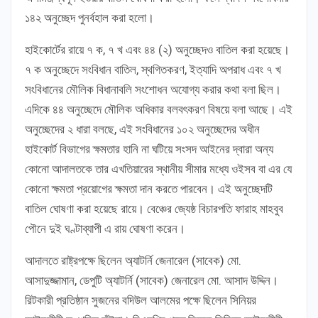
১৪২ অনুচ্ছেদ পুনর্বহাল করা হলো।
হাইকোর্টের রায়ে ৭ ক, ৭ খ এবং ৪৪ (২) অনুচ্ছেদও বাতিল করা হয়েছে।
৭ ক অনুচ্ছেদে সংবিধান বাতিল, স্থগিতকরণ, ইত্যাদি অপরাধ এবং ৭ খ
সংবিধানের মৌলিক বিধানাবলি সংশোধন অযোগ্য করার কথা বলা ছিল।
এদিকে ৪৪ অনুচ্ছেদে মৌলিক অধিকার বলবৎকরণ বিষয়ে বলা আছে। এই
অনুচ্ছেদের ২ ধারা বলছে, এই সংবিধানের ১০২ অনুচ্ছেদের অধীন
হাইকোর্ট বিভাগের ক্ষমতার হানি না ঘটিয়ে সংসদ আইনের দ্বারা অন্য
কোনো আদালতকে তার এখতিয়ারের স্থানীয় সীমার মধ্যে ওইসব বা এর যে
কোনো ক্ষমতা প্রয়োগের ক্ষমতা দান করতে পারবেন। এই অনুচ্ছেদটি
বাতিল ঘোষণা করা হয়েছে রায়ে। বেঞ্চের জ্যেষ্ঠ বিচারপতি ফারাহ মাহবুব
পৌনে দুই ঘণ্টাব্যাপী এ রায় ঘোষণা করেন।
আদালতে রাষ্ট্রপক্ষে ছিলেন অ্যাটর্নি জেনারেল (সাবেক) মো.
আসাদুজ্জামান, ডেপুটি অ্যাটর্নি (সাবেক) জেনারেল মো. আসাদ উদ্দিন।
রিটকারী প্রতিষ্ঠান সুজনের বদিউল আলমের পক্ষে ছিলেন সিনিয়র