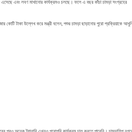
ামড়া এসেছে এবং লবণ মাখানোর কার্যক্রমও চলছে। ফলে এ বছর কাঁচা চামড়া সংগ্রহের
ার কোটি টাকা উল্লেখ করে মন্ত্রী বলেন, পশুর চামড়া ছাড়ানোর পুরো প্রক্রিয়াকে আধু
তরের পরও অনেক ট্যানারি এখনও পুরোপুরি কার্যক্রম চালু করতে পারেনি। চামড়াশিল্প নগর