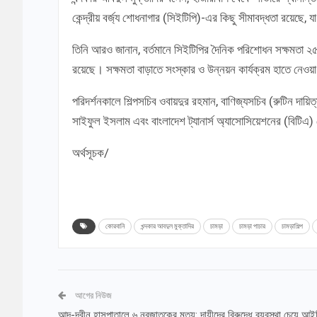
কেন্দ্রীয় বর্জ্য শোধনাগার (সিইটিপি)-এর কিছু সীমাবদ্ধতা রয়েছে,
তিনি আরও জানান, বর্তমানে সিইটিপির দৈনিক পরিশোধন সক্ষমতা ২৫
রয়েছে। সক্ষমতা বাড়াতে সংস্কার ও উন্নয়ন কার্যক্রম হাতে নেওয়
পরিদর্শনকালে শিল্পসচিব ওবায়দুর রহমান, বাণিজ্যসচিব (রুটিন দায়ি
সাইফুল ইসলাম এবং বাংলাদেশ ট্যানার্স অ্যাসোসিয়েশনের (বিটিএ
অর্থসূচক/
কোরবানি
খন্দকার আবদুল মুক্তাদির
চামড়া
চামড়া পাচার
চামড়াশিল্প
আগের নিউজ
আদ্-দ্বীন হাসপাতালে ৬ নবজাতকের মৃত্যু: দায়ীদের বিরুদ্ধে ব্যবস্থা চেয়ে আ