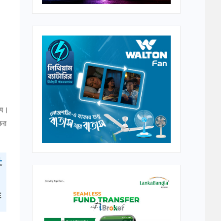
ষ্য।
পনা