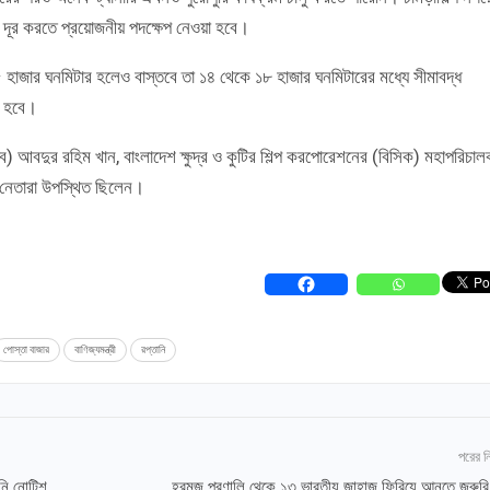
 যা দূর করতে প্রয়োজনীয় পদক্ষেপ নেওয়া হবে।
 হাজার ঘনমিটার হলেও বাস্তবে তা ১৪ থেকে ১৮ হাজার ঘনমিটারের মধ্যে সীমাবদ্ধ
া হবে।
ত্ব) আবদুর রহিম খান, বাংলাদেশ ক্ষুদ্র ও কুটির শিল্প করপোরেশনের (বিসিক) মহাপরিচা
) নেতারা উপস্থিত ছিলেন।
পোস্তা বাজার
বাণিজ্যমন্ত্রী
রপ্তানি
পরের 
ইনি নোটিশ
হরমুজ প্রণালি থেকে ১৩ ভারতীয় জাহাজ ফিরিয়ে আনতে জরুর