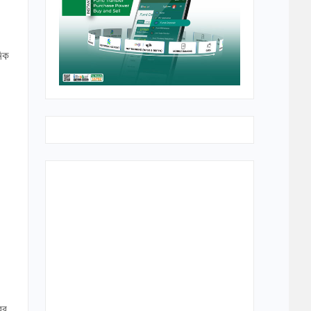
নিক
ের