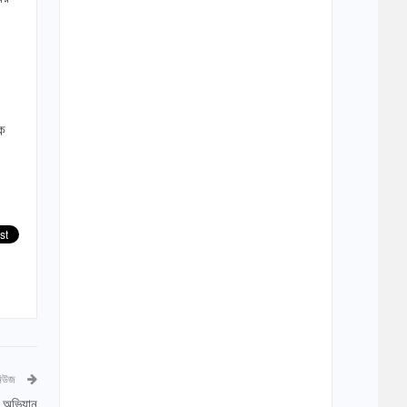
লক
নিউজ
ি অভিযান