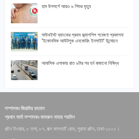
হাম উপসর্গে আরও ৬ শিশুর মৃত্যু
সাউথইস্ট ব্যাংকের প্রথম ফ্ল্যাগশিপ গবেষণা প্রকাশনা
‘ইকোনমিক আউটলুক এনকোরিং ইনসাইট’ উন্মোচন
আবাসিক এলাকায় রাত ৯টার পর হর্ন বাজানো নিষিদ্ধ
সম্পাদকঃ জিয়াউর রহমান
প্রধান বার্তা সম্পাদকঃ কামরুন নাহার শরমিন
পল্টন টাওয়ার, ৮ তলা, ৮৭, বক্স কালভার্ট রোড, পুরানা পল্টন, ঢাকা-১০০০।