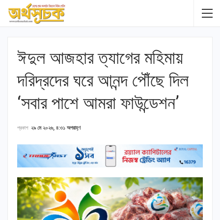
ঈদুল আজহার ত্যাগের মহিমায়
দরিদ্রদের ঘরে আনন্দ পৌঁছে দিল
‘সবার পাশে আমরা ফাউন্ডেশন’
প্রকাশ
২৯ মে ২০২৬, ৪:৩১ অপরাহ্ণ