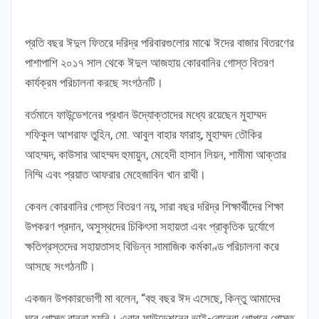
প্রতি বছর ঈদুল ফিতরে দরিদ্র পরিবারগুলোর মাঝে ঈদের বাজার বিতরণের
পাশাপাশি ২০১৭ সাল থেকে ঈদুল আজহায় কোরবানির গোস্ত বিতরণ
কার্যক্রম পরিচালনা করছে সংগঠনটি।
বর্তমানে ফাউন্ডেশনের প্রধান উদ্যোক্তাদের মধ্যে রয়েছেন মুহাম্মদ
শফিকুল আশরাফ তুহিন, মো. আবুল বাহার ফারাহ্, মুহাম্মদ তৌকির
আহম্মদ, কাউসার আহম্মদ হুমায়ুন, মেহেদী হাসান লিয়ন, শামীমা আক্তার
নিম্মি এবং প্রয়াত আফরার মেহেজাবিন খান রাথী।
কেবল কোরবানির গোস্ত বিতরণ নয়, সারা বছর দরিদ্র শিক্ষার্থীদের শিক্ষা
উপকরণ প্রদান, অসুস্থদের চিকিৎসা সহায়তা এবং প্রাকৃতিক দুর্যোগে
ক্ষতিগ্রস্তদের সহায়তাসহ বিভিন্ন সামাজিক কর্মকাণ্ড পরিচালনা করে
আসছে সংগঠনটি।
একজন উপকারভোগী মা বলেন, “বহু বছর ঈদ এসেছে, কিন্তু আমাদের
ঘরে গোস্ত রান্না হয়নি। এবার ফাউন্ডেশনের ভাই-বোনেরা গোপনে গোস্ত