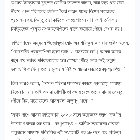
আরেক উদ্যোক্তা মুহাম্মদ তৌকির আহম্মদ জানান, সারা বছর ধরে তারা
নীরবে এমন পরিবারের তালিকা তৈরি করেন যাদের বিশেষ সহায়তার
প্রয়োজন হয়, কিন্তু তারা কাউকে বলতে পারেন না। সেই তালিকার
ভিত্তিতেই প্রকৃত উপকারভোগীদের কাছে সহায়তা পৌঁছে দেওয়া হয়।
ফাউন্ডেশনের অন্যতম উদ্যোক্তা মোহাম্মদ শফিকুল আশরাফ তুহিন বলেন,
“কোরবানির প্রকৃত শিক্ষা হলো ত্যাগ ও মানবতার চর্চা। আমরা কয়েক
বছর ধরে দরিদ্র পরিবারগুলোর ঘরে গোস্ত পৌঁছে দিয়ে সেই আনন্দ
ভাগাভাগি করছি। তাদের মুখের হাসিই আমাদের সবচেয়ে বড় প্রাপ্তি।”
তিনি আরও বলেন, “অনেক পরিবার সম্মানের কারণে প্রকাশ্যে সাহায্য
নিতে চান না। তাই আমরা গোপনীয়তা বজায় রেখে তাদের বাসায় গোস্ত
পৌঁছে দিই, যাতে তাদের আত্মমর্যাদা অক্ষুণ্ণ থাকে।”
‘সবার পাশে আমরা ফাউন্ডেশন’ ২০০৮ সালে কয়েকজন তরুণ-তরুণীর
উদ্যোগে যাত্রা শুরু করে। বন্ধু-বান্ধব ও আত্মীয়-স্বজনদের স্বেচ্ছা
অনুদানের মাধ্যমে পরিচালিত এই সংগঠনটি গত ১৮ বছর ধরে বিভিন্ন