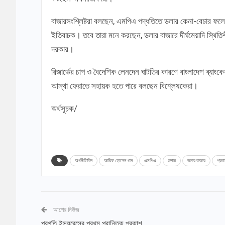
বাজারসংশ্লিষ্টরা বলছেন, এমপিএ পদ্ধতিতে ডলার কেনা-বেচার ফলে 
ইতিবাচক। তবে তারা মনে করছেন, ডলার বাজারে দীর্ঘমেয়াদি স্থিতিশ
দরকার।
রিজার্ভের চাপ ও বৈদেশিক লেনদেন ঘাটতির কারণে বাংলাদেশ ব্যাং
আস্থা ফেরাতে সহায়ক হতে পারে বলছেন বিশ্লেষকেরা।
অর্থসূচক/
অর্থনীতিবিদ
আরিফ হোসেন খান
এমপিএ
ডলার
ডলার বাজার
প্রব
আগের নিউজ
প্রগতি ইন্স্যুরেন্সের প্রথম প্রান্তিক প্রকাশ