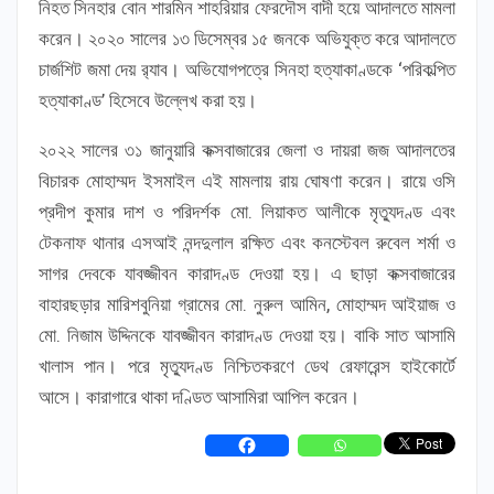
নিহত সিনহার বোন শারমিন শাহরিয়ার ফেরদৌস বাদী হয়ে আদালতে মামলা
করেন। ২০২০ সালের ১৩ ডিসেম্বর ১৫ জনকে অভিযুক্ত করে আদালতে
চার্জশিট জমা দেয় র‌্যাব। অভিযোগপত্রে সিনহা হত্যাকাণ্ডকে ‘পরিকল্পিত
হত্যাকাণ্ড’ হিসেবে উল্লেখ করা হয়।
২০২২ সালের ৩১ জানুয়ারি কক্সবাজারের জেলা ও দায়রা জজ আদালতের
বিচারক মোহাম্মদ ইসমাইল এই মামলায় রায় ঘোষণা করেন। রায়ে ওসি
প্রদীপ কুমার দাশ ও পরিদর্শক মো. লিয়াকত আলীকে মৃত্যুদণ্ড এবং
টেকনাফ থানার এসআই নন্দদুলাল রক্ষিত এবং কনস্টেবল রুবেল শর্মা ও
সাগর দেবকে যাবজ্জীবন কারাদণ্ড দেওয়া হয়। এ ছাড়া কক্সবাজারের
বাহারছড়ার মারিশবুনিয়া গ্রামের মো. নুরুল আমিন, মোহাম্মদ আইয়াজ ও
মো. নিজাম উদ্দিনকে যাবজ্জীবন কারাদণ্ড দেওয়া হয়। বাকি সাত আসামি
খালাস পান। পরে মৃত্যুদণ্ড নিশ্চিতকরণে ডেথ রেফারেন্স হাইকোর্টে
আসে। কারাগারে থাকা দণ্ডিত আসামিরা আপিল করেন।