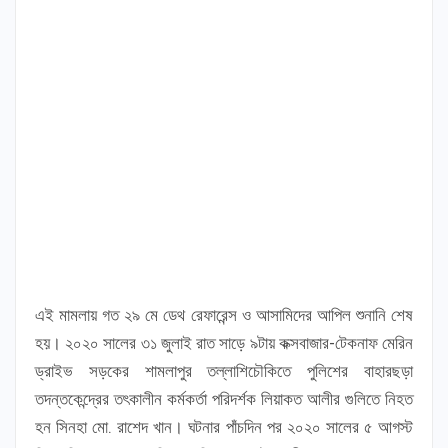
এই মামলায় গত ২৯ মে ডেথ রেফারেন্স ও আসামিদের আপিল শুনানি শেষ
হয়। ২০২০ সালের ৩১ জুলাই রাত সাড়ে ৯টায় কক্সবাজার-টেকনাফ মেরিন
ড্রাইভ সড়কের শামলাপুর তল্লাশিচৌকিতে পুলিশের বাহারছড়া
তদন্তকেন্দ্রের তৎকালীন কর্মকর্তা পরিদর্শক লিয়াকত আলীর গুলিতে নিহত
হন সিনহা মো. রাশেদ খান। ঘটনার পাঁচদিন পর ২০২০ সালের ৫ আগস্ট