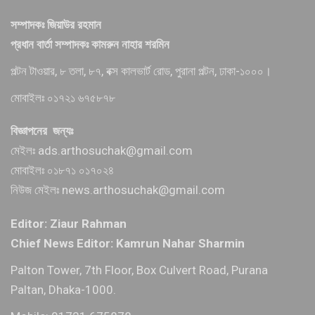
সম্পাদকঃ জিয়াউর রহমান
প্রধান বার্তা সম্পাদকঃ কামরুন নাহার শরমিন
পল্টন টাওয়ার, ৮ তলা, ৮৭, বক্স কালভার্ট রোড, পুরানা পল্টন, ঢাকা-১০০০।
মোবাইলঃ ০১৭২১ ৬৭৫৮৭৮
বিজ্ঞাপনের জন্যঃ
মেইলঃ ads.arthosuchak@gmail.com
মোবাইলঃ ০১৮৭১ ০১৭০২৪
নিউজ মেইলঃ news.arthosuchak@gmail.com
Editor: Ziaur Rahman
Chief News Editor: Kamrun Nahar Sharmin
Palton Tower, 7th Floor, Box Culvert Road, Purana
Paltan, Dhaka-1000.