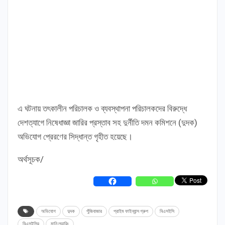
এ ঘটনায় তৎকালীন পরিচালক ও ব্যবস্থাপনা পরিচালকদের বিরুদ্ধে
দেশত্যাগে নিষেধাজ্ঞা জারির প্রস্তাব সহ দুর্নীতি দমন কমিশনে (দুদক)
অভিযোগ প্রেরণের সিদ্ধান্ত গৃহীত হয়েছে।
অর্থসূচক/
অভিযোগ
দুদক
পুঁজিবাজার
প্রাইম ফাইন্যান্স গ্রুপ
বিএসইসি
বিএসইসির
মানি লন্ডারিং