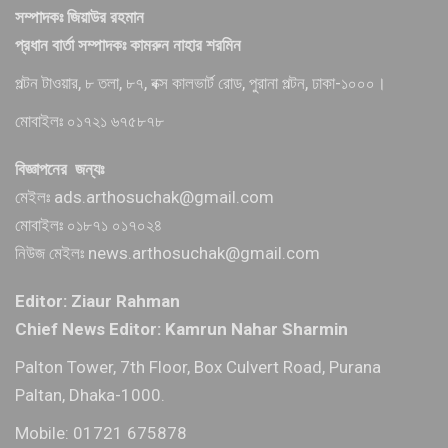
সম্পাদকঃ জিয়াউর রহমান
প্রধান বার্তা সম্পাদকঃ কামরুন নাহার শরমিন
পল্টন টাওয়ার, ৮ তলা, ৮৭, বক্স কালভার্ট রোড, পুরানা পল্টন, ঢাকা-১০০০।
মোবাইলঃ ০১৭২১ ৬৭৫৮৭৮
বিজ্ঞাপনের জন্যঃ
মেইলঃ ads.arthosuchak@gmail.com
মোবাইলঃ ০১৮৭১ ০১৭০২৪
নিউজ মেইলঃ news.arthosuchak@gmail.com
Editor: Ziaur Rahman
Chief News Editor: Kamrun Nahar Sharmin
Palton Tower, 7th Floor, Box Culvert Road, Purana
Paltan, Dhaka-1000.
Mobile: 01721 675878