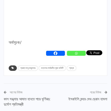
অর্থসূচক/
প্রয়াত মানু মজুমদার
মহানগর সার্বজনীন পুজা কমিটি
শ্রদ্ধা
আগের নিউজ
পরের নিউজ
কাল সন্ধ্যায় আঘাত হানতে পারে ঘূর্ণিঝড়:
ইসরাইলি বন্দরে ফের ড্রোন হামলা
দুর্যোগ প্রতিমন্ত্রী