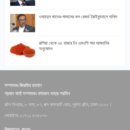
ওবায়দুল কাদের-সাদ্দামের কল রেকর্ড ট্রাইব্যুনালে দাখিল
রাশিয়া থেকে ৩৫ হাজার টন এমওপি সার আমদানির
অনুমোদন
সম্পাদকঃ জিয়াউর রহমান
প্রধান বার্তা সম্পাদকঃ কামরুন নাহার শরমিন
পল্টন টাওয়ার, ৮ তলা, ৮৭, বক্স কালভার্ট রোড, পুরানা পল্টন, ঢাকা-১০০০।
মোবাইলঃ ০১৭২১ ৬৭৫৮৭৮
বিজ্ঞাপনের জন্যঃ