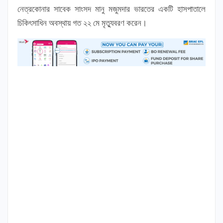
নেত্রকোনার সাবেক সাংসদ মানু মজুমদার ভারতের একটি হাসপাতালে
চিকিৎসাধিন অবস্থায় গত ২২ মে মৃত্যুবরণ করেন।