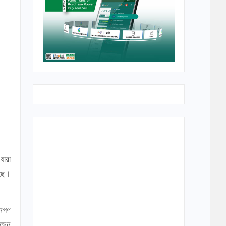
যারা
েছে।
জনগণ
েছেন