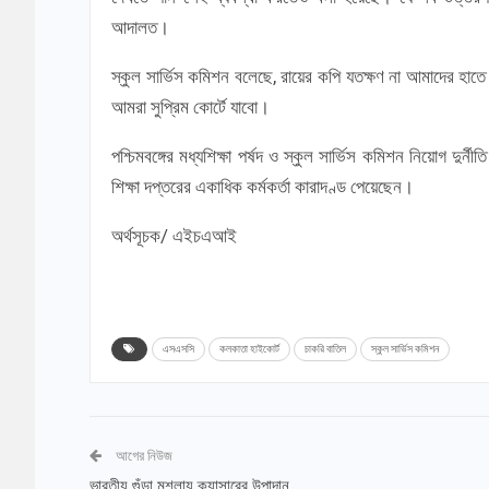
আদালত।
স্কুল সার্ভিস কমিশন বলেছে, রায়ের কপি যতক্ষণ না আমাদের হাতে
আমরা সুপ্রিম কোর্টে যাবো।
পশ্চিমবঙ্গের মধ্যশিক্ষা পর্ষদ ও স্কুল সার্ভিস কমিশন নিয়োগ দুর্নীতি
শিক্ষা দপ্তরের একাধিক কর্মকর্তা কারাদণ্ড পেয়েছেন।
অর্থসূচক/ এইচএআই
এসএসসি
কলকাতা হাইকোর্ট
চাকরি বাতিল
স্কুল সার্ভিস কমিশন
আগের নিউজ
ভারতীয় গুঁড়া মশলায় ক্যান্সারের উপাদান