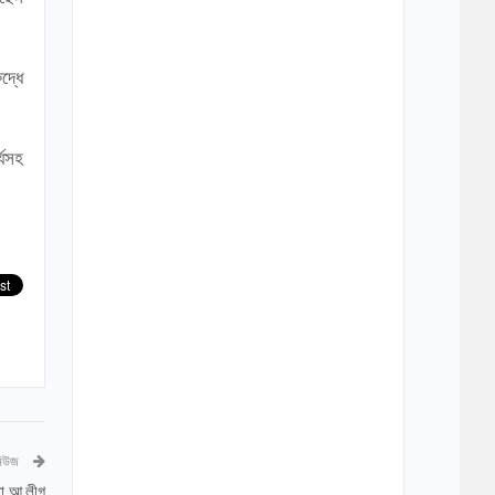
দ্ধে
র্যসহ
নিউজ
ো আ.লীগ