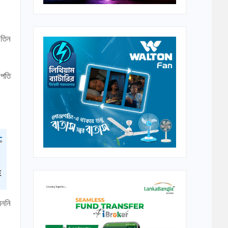
 তিন
রপতি
েননি