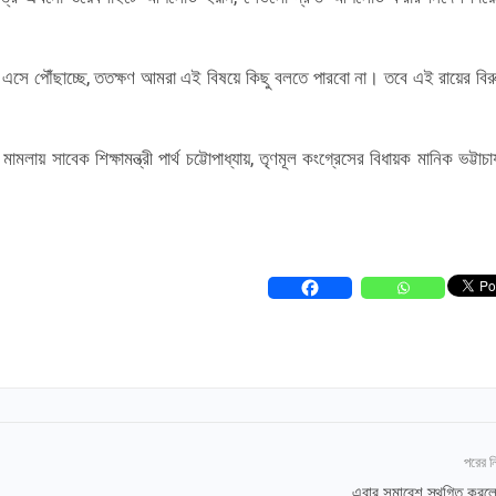
 এসে পৌঁছাচ্ছে, ততক্ষণ আমরা এই বিষয়ে কিছু বলতে পারবো না। তবে এই রায়ের বিরু
 মামলায় সাবেক শিক্ষামন্ত্রী পার্থ চট্টোপাধ্যায়, তৃণমূল কংগ্রেসের বিধায়ক মানিক ভট্টাচা
পরের 
এবার সমাবেশ স্থগিত করল