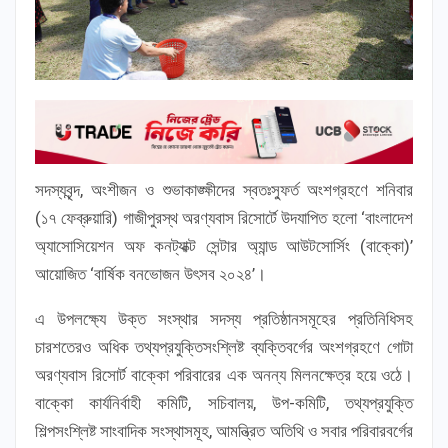
সদস্যবৃন্দ, অংশীজন ও শুভাকাঙ্ক্ষীদের স্বতঃস্ফুর্ত অংশগ্রহণে শনিবার
(১৭ ফেব্রুয়ারি) গাজীপুরস্থ অরণ্যবাস রিসোর্টে উদযাপিত হলো ‘বাংলাদেশ
অ্যাসোসিয়েশন অফ কনট্যাক্ট সেন্টার অ্যান্ড আউটসোর্সিং (বাক্কো)’
আয়োজিত ‘বার্ষিক বনভোজন উৎসব ২০২৪’।
এ উপলক্ষ্যে উক্ত সংস্থার সদস্য প্রতিষ্ঠানসমূহের প্রতিনিধিসহ
চারশতেরও অধিক তথ্যপ্রযুক্তিসংশ্লিষ্ট ব্যক্তিবর্গের অংশগ্রহণে গোটা
অরণ্যবাস রিসোর্ট বাক্কো পরিবারের এক অনন্য মিলনক্ষেত্র হয়ে ওঠে।
বাক্কো কার্যনির্বাহী কমিটি, সচিবালয়, উপ-কমিটি, তথ্যপ্রযুক্তি
শিল্পসংশ্লিষ্ট সাংবাদিক সংস্থাসমূহ, আমন্ত্রিত অতিথি ও সবার পরিবারবর্গের