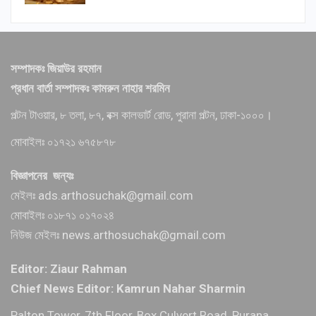
সম্পাদকঃ জিয়াউর রহমান
প্রধান বার্তা সম্পাদকঃ কামরুন নাহার শরমিন
পল্টন টাওয়ার, ৮ তলা, ৮৭, বক্স কালভার্ট রোড, পুরানা পল্টন, ঢাকা-১০০০।
মোবাইলঃ ০১৭২১ ৬৭৫৮৭৮
বিজ্ঞাপনের জন্যঃ
মেইলঃ ads.arthosuchak@gmail.com
মোবাইলঃ ০১৮৭১ ০১৭০২৪
নিউজ মেইলঃ news.arthosuchak@gmail.com
Editor: Ziaur Rahman
Chief News Editor: Kamrun Nahar Sharmin
Palton Tower, 7th Floor, Box Culvert Road, Purana