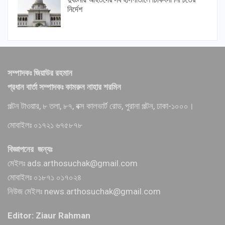
নির্দেশ
সম্পাদকঃ জিয়াউর রহমান
প্রধান বার্তা সম্পাদকঃ কামরুন নাহার শরমিন
পল্টন টাওয়ার, ৮ তলা, ৮৭, বক্স কালভার্ট রোড, পুরানা পল্টন, ঢাকা-১০০০।
মোবাইলঃ ০১৭২১ ৬৭৫৮৭৮
বিজ্ঞাপনের জন্যঃ
মেইলঃ ads.arthosuchak@gmail.com
মোবাইলঃ ০১৮৭১ ০১৭০২৪
নিউজ মেইলঃ news.arthosuchak@gmail.com
Editor: Ziaur Rahman