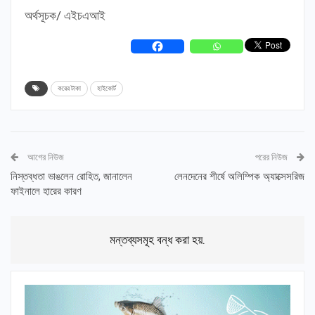
অর্থসূচক/ এইচএআই
করের টাকা
হাইকোর্ট
আগের নিউজ
পরের নিউজ
নিস্তব্ধতা ভাঙলেন রোহিত, জানালেন
লেনদেনের শীর্ষে অলিম্পিক অ্যাক্সেসরিজ
ফাইনালে হারের কারণ
মন্তব্যসমূহ বন্ধ করা হয়.