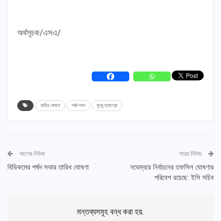
অর্থসূচক/এসএ/
তারিখ ঘোষণা
পর্ষদ সভা
মুন্নু অ্যাগ্রো
আগের নিউজ
পরের নিউজ
বিডিকমের পর্ষদ সভার তারিখ ঘোষণা
নভেম্বরে নির্বাচনের তফসিল ঘোষণার
পরিবেশ রয়েছে: ইসি সচিব
মন্তব্যসমূহ বন্ধ করা হয়.