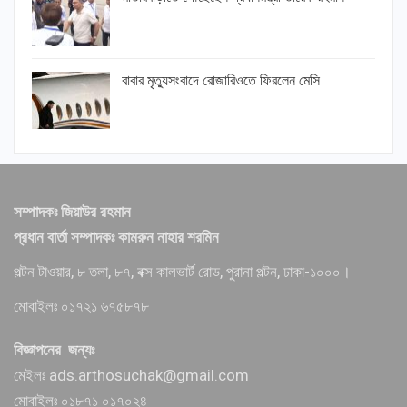
বাবার মৃত্যুসংবাদে রোজারিওতে ফিরলেন মেসি
সম্পাদকঃ জিয়াউর রহমান
প্রধান বার্তা সম্পাদকঃ কামরুন নাহার শরমিন
পল্টন টাওয়ার, ৮ তলা, ৮৭, বক্স কালভার্ট রোড, পুরানা পল্টন, ঢাকা-১০০০।
মোবাইলঃ ০১৭২১ ৬৭৫৮৭৮
বিজ্ঞাপনের জন্যঃ
মেইলঃ ads.arthosuchak@gmail.com
মোবাইলঃ ০১৮৭১ ০১৭০২৪