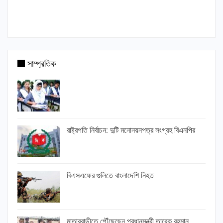
সাম্প্রতিক
রাষ্ট্রপতি নির্বাচন: দুটি মনোনয়নপত্র সংগ্রহ বিএনপির
বিএসএফের গুলিতে বাংলাদেশি নিহত
মাতারবাড়ীতে পৌঁছেছেন প্রধানমন্ত্রী তারেক রহমান