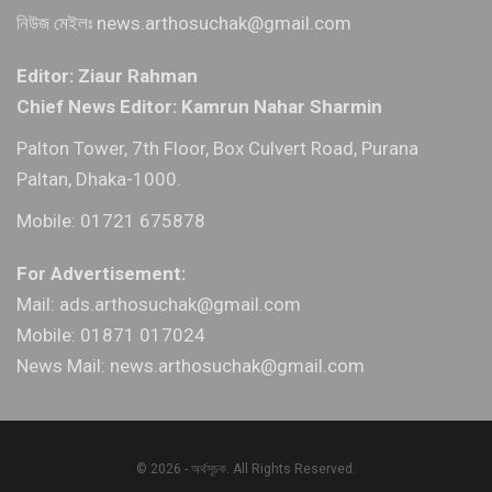
নিউজ মেইলঃ news.arthosuchak@gmail.com
Editor: Ziaur Rahman
Chief News Editor: Kamrun Nahar Sharmin
Palton Tower, 7th Floor, Box Culvert Road, Purana
Paltan, Dhaka-1000.
Mobile: 01721 675878
For Advertisement:
Mail: ads.arthosuchak@gmail.com
Mobile: 01871 017024
News Mail: news.arthosuchak@gmail.com
© 2026 - অর্থসূচক. All Rights Reserved.