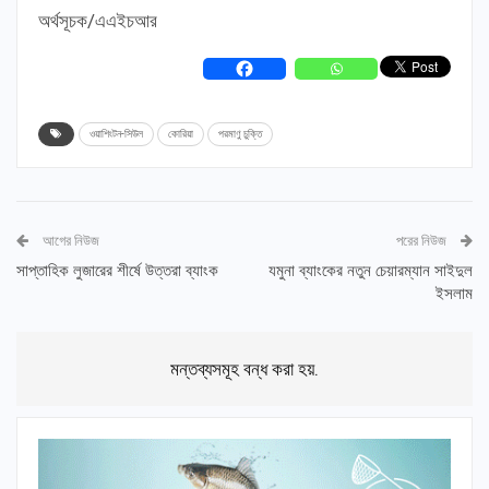
অর্থসূচক/এএইচআর
ওয়াশিংটন-সিউল
কোরিয়া
পরমাণু চুক্তি
আগের নিউজ
পরের নিউজ
সাপ্তাহিক লুজারের শীর্ষে উত্তরা ব্যাংক
যমুনা ব্যাংকের নতুন চেয়ারম্যান সাইদুল
ইসলাম
মন্তব্যসমূহ বন্ধ করা হয়.