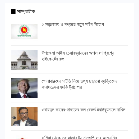
সাম্প্রতিক
৫ মন্ত্রণালয় ও দপ্তরে নতুন সচিব নিয়োগ
উপজেলা ভাইস চেয়ারম্যানদের অপসারণ প্রশ্নে
হাইকোর্টের রুল
গোলাবারুদের ঘাটতি নিয়ে তথ্য ছড়ানো ব্যক্তিদের
কারাদণ্ডের হুমকি ট্রাম্পের
ওবায়দুল কাদের-সাদ্দামের কল রেকর্ড ট্রাইব্যুনালে দাখিল
রাশিয়া থেকে ৩৫ হাজার টন এমওপি সার আমদানির