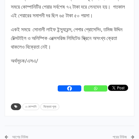
সময়ে কোম্পানিটির শেয়ার সর্বশেষ ৭২ টাকা দরে লেনদেন হয়। গতকাল
এই শেয়ারের সমাপনী দর ছিল ৬৫ টাকা ৫০ পয়সা।
একই সময়ে সোনালী লাইফ ইন্স্যুরেন্স, পেপার প্রোসেসিং, তমিজ উদ্দিন
টেক্সটাইল ও অলিম্পিক এক্সেসরিজ লিমিটেড স্ক্রিনে অসংখ্য ক্রেতা
থাকলেও বিক্রেতা নেই।
অর্থসূচক/এসএ/
৫ কোম্পানি
বিক্রেতা শূন্য
আগের নিউজ
পরের নিউজ