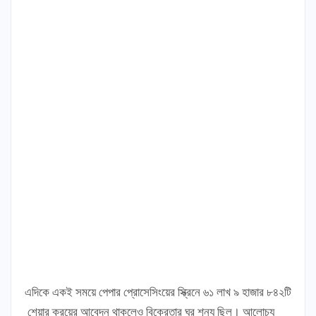
এদিকে একই সময়ে পেপার প্রোসেসিংয়ের স্ক্রিনে ৬১ লাখ ৯ হাজার ৮৪২টি
শেয়ার ক্রয়ের আবেদন থাকলেও বিক্রেতার ঘর শূন্য ছিল। আলোচ্য