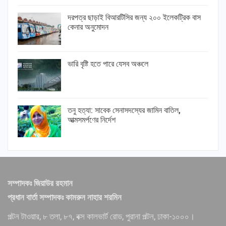
দরপত্র ছাড়াই বিআরটিসির জন্য ২০০ ইলেকট্রিক বাস
কেনার অনুমোদন
ভারি বৃষ্টি হতে পারে যেসব অঞ্চলে
তনু হত্যা: সাবেক সেনাসদস্যের জামিন বাতিল,
আত্মসমর্পণের নির্দেশ
সম্পাদকঃ জিয়াউর রহমান
প্রধান বার্তা সম্পাদকঃ কামরুন নাহার শরমিন
পল্টন টাওয়ার, ৮ তলা, ৮৭, বক্স কালভার্ট রোড, পুরানা পল্টন, ঢাকা-১০০০।