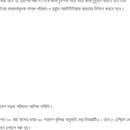
 যাবে না, ট্রিপের শুরু ও শেষে জীবাণুনাশক দিয়ে গাড়ি জীবাণুমুক্ত করতে হবে এবং
ীদের বাধ্যতামূলক মাস্ক পরিধান ও হ্যান্ড স্যানিটাইজার ব্যবহার নিশ্চিত করতে হবে।
লাদেশ সড়ক পরিবহন মালিক সমিতি।
 গত ৩০ মার্চ বাসের ভাড়া ৬০ শতাংশ বৃদ্ধির অনুমতি দেয় বিআরটিএ। তবে ৫ এপ্রিল থ
বহন চলাচল শুরু হয়।