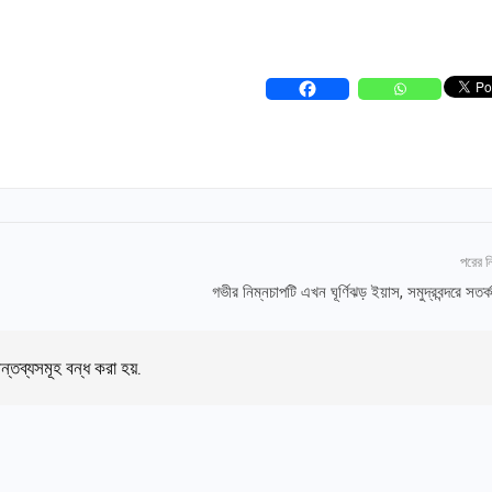
পরের 
গভীর নিম্নচাপটি এখন ঘূর্ণিঝড় ইয়াস, সমুদ্রবন্দরে সতর
ন্তব্যসমূহ বন্ধ করা হয়.