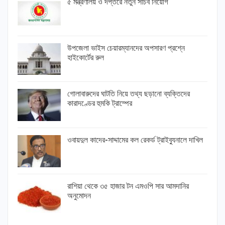
৫ মন্ত্রণালয় ও দপ্তরে নতুন সচিব নিয়োগ
উপজেলা ভাইস চেয়ারম্যানদের অপসারণ প্রশ্নে
হাইকোর্টের রুল
গোলাবারুদের ঘাটতি নিয়ে তথ্য ছড়ানো ব্যক্তিদের
কারাদণ্ডের হুমকি ট্রাম্পের
ওবায়দুল কাদের-সাদ্দামের কল রেকর্ড ট্রাইব্যুনালে দাখিল
রাশিয়া থেকে ৩৫ হাজার টন এমওপি সার আমদানির
অনুমোদন