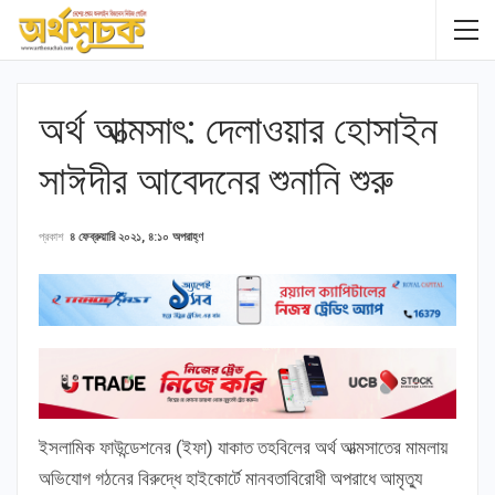
অর্থ আত্মসাৎ: দেলাওয়ার হোসাইন
সাঈদীর আবেদনের শুনানি শুরু
প্রকাশ
৪ ফেব্রুয়ারি ২০২১, ৪:১০ অপরাহ্ণ
ইসলামিক ফাউন্ডেশনের (ইফা) যাকাত তহবিলের অর্থ আত্মসাতের মামলায়
অভিযোগ গঠনের বিরুদ্ধে হাইকোর্টে মানবতাবিরোধী অপরাধে আমৃত্যু