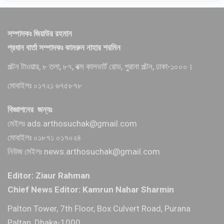
সম্পাদকঃ জিয়াউর রহমান
প্রধান বার্তা সম্পাদকঃ কামরুন নাহার শরমিন
পল্টন টাওয়ার, ৮ তলা, ৮৭, বক্স কালভার্ট রোড, পুরানা পল্টন, ঢাকা-১০০০।
মোবাইলঃ ০১৭২১ ৬৭৫৮৭৮
বিজ্ঞাপনের জন্যঃ
মেইলঃ ads.arthosuchak@gmail.com
মোবাইলঃ ০১৮৭১ ০১৭০২৪
নিউজ মেইলঃ news.arthosuchak@gmail.com
Editor: Ziaur Rahman
Chief News Editor: Kamrun Nahar Sharmin
Palton Tower, 7th Floor, Box Culvert Road, Purana
Paltan, Dhaka-1000.