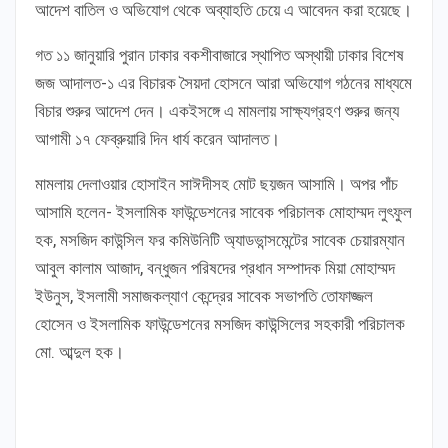
আদেশ বাতিল ও অভিযোগ থেকে অব্যাহতি চেয়ে এ আবেদন করা হয়েছে।
গত ১১ জানুয়ারি পুরান ঢাকার বকশীবাজারে স্থাপিত অস্থায়ী ঢাকার বিশেষ
জজ আদালত-১ এর বিচারক সৈয়দা হোসনে আরা অভিযোগ গঠনের মাধ্যমে
বিচার শুরুর আদেশ দেন। একইসঙ্গে এ মামলায় সাক্ষ্যগ্রহণ শুরুর জন্য
আগামী ১৭ ফেব্রুয়ারি দিন ধার্য করেন আদালত।
মামলায় দেলাওয়ার হোসাইন সাঈদীসহ মোট ছয়জন আসামি। অপর পাঁচ
আসামি হলেন- ইসলামিক ফাউন্ডেশনের সাবেক পরিচালক মোহাম্মদ লুৎফুল
হক, মসজিদ কাউন্সিল ফর কমিউনিটি অ্যাডভান্সমেন্টের সাবেক চেয়ারম্যান
আবুল কালাম আজাদ, বন্ধুজন পরিষদের প্রধান সম্পাদক মিয়া মোহাম্মদ
ইউনুস, ইসলামী সমাজকল্যাণ কেন্দ্রের সাবেক সভাপতি তোফাজ্জল
হোসেন ও ইসলামিক ফাউন্ডেশনের মসজিদ কাউন্সিলের সহকারী পরিচালক
মো. আব্দুল হক।