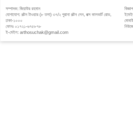
সম্পাদক: জিয়াউর রহমান
বিজ্ঞ
যোগাযোগ: পল্টন টাওয়ার (৮ তলা) ৩৭/২ পুরানা পল্টন লেন, বক্স কালভার্ট রোড,
ইমে
ঢাকা-১০০০
মোবা
ফোনঃ ০১৭২১-৬৭৫৮৭৮
নিউজ
ই-মেইল: arthosuchak@gmail.com