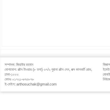
সম্পাদক: জিয়াউর রহমান
বিজ্ঞ
যোগাযোগ: পল্টন টাওয়ার (৮ তলা) ৩৭/২ পুরানা পল্টন লেন, বক্স কালভার্ট রোড,
ইমে
ঢাকা-১০০০
মোবা
ফোনঃ ০১৭২১-৬৭৫৮৭৮
নিউজ
ই-মেইল: arthosuchak@gmail.com