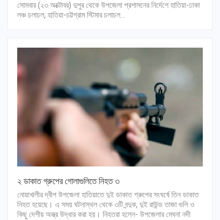
সোমবার (২৩ অক্টোবর) দুপুর থেকে উপজেলা প্রশাসনের নির্দেশে হাতিয়া-ঢাকা
লঞ্চ চলাচল, হাতিয়া-চট্টগ্রাম স্টিমার চলাচল…
২ ডাকাত গ্রুপের গোলাগুলিতে নিহত ৩
নোয়াখালীর দ্বীপ উপজেলা হাতিয়াতে দুই ডাকাত গ্রুপের সংঘর্ষে তিন ডাকাত
নিহত হয়েছে। এ সময় ঘটনাস্থল থেকে ৩টি বন্দুক, দুই রাউন্ড তাজা গুলি ও
কিছু দেশীয় অস্ত্র উদ্ধার করা হয়। নিহতরা হলেন- উপজেলার মেঘনা নদী