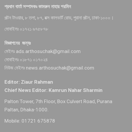
প্রধান বার্তা সম্পাদকঃ কামরুন নাহার শরমিন
পল্টন টাওয়ার, ৮ তলা, ৮৭, বক্স কালভার্ট রোড, পুরানা পল্টন, ঢাকা-১০০০।
মোবাইলঃ ০১৭২১ ৬৭৫৮৭৮
বিজ্ঞাপনের জন্যঃ
মেইলঃ ads.arthosuchak@gmail.com
মোবাইলঃ ০১৮৭১ ০১৭০২৪
নিউজ মেইলঃ news.arthosuchak@gmail.com
Editor: Ziaur Rahman
Chief News Editor: Kamrun Nahar Sharmin
Palton Tower, 7th Floor, Box Culvert Road, Purana
Paltan, Dhaka-1000.
Mobile: 01721 675878