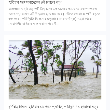
হাতিয়ার সঙ্গে সারাদেশের নৌ চলাচল বন্ধ
বঙ্গোপসাগরে সৃষ্ট লঘুচাপটি নিম্নচাপে রূপ নেওয়ার পর থেকে বঙ্গোপসাগর ও
তৎসংলগ্ন মেঘনা নদী উত্তাল হতে শুরু করে। নদীতে জোয়ারের পানি বাড়তে
শুরু করে। পরিস্থিতি বিবেচনায় শুক্রবার (১৩ সেপ্টেম্বর) সন্ধ্যা থেকে
নোয়াখালীর হাতিয়ার সঙ্গে সারাদেশের নৌ…
ঘূর্ণিঝড় রিমাল: হাতিয়ার ১৪ গ্রাম প্লাবিত, পানিবন্দি ৪০ হাজারো মানুষ