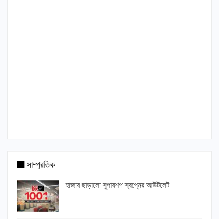
সাম্প্রতিক
হাজার ছাড়ালো সুপারশপ স্বপ্নের আউটলেট