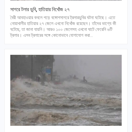
সাগরে টলার ডুবি, হাতিয়ার নিখোঁজ ২৭
বৈরী আবহাওয়ার কবলে পড়ে বঙ্গোপসাগরে ট্রলারডুবির ঘটনা ঘটেছে। এতে
নোয়াখালীর হাতিয়ার ২৭ জেলে এখনো নিখোঁজ রয়েছেন। তাঁদের ভাগ্যে কী
ঘটেছে, তা জানা যায়নি। আরও ১০০ জেলেসহ এখনো ঘাটে ফেরেনি ৬টি
ট্রলার। এসব ট্রলারের সঙ্গে কোনোভাবে যোগাযোগ করা…