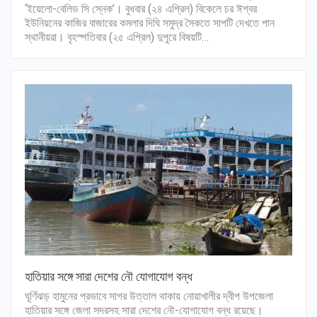
‘ইয়েলো-বেলিড সি স্নেক’। বুধবার (২৪ এপ্রিল) বিকেলে চর ঈশ্বর
ইউনিয়নের কাজির বাজারের কমলার দিঘি সমুদ্র সৈকতে সাপটি দেখতে পান
স্থানীয়রা। বৃহস্পতিবার (২৫ এপ্রিল) দুপুরে বিষয়টি…
হাতিয়ার সঙ্গে সারা দেশের নৌ যোগাযোগ বন্ধ
ঘূর্ণিঝড় হামুনের প্রভাবে সাগর উত্তাল থাকায় নোয়াখালীর দ্বীপ উপজেলা
হাতিয়ার সঙ্গে জেলা সদরসহ সারা দেশের নৌ-যোগাযোগ বন্ধ রয়েছে।