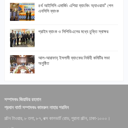
৪র্থ আইসিসি এমার্জিং এশিয়া ব্যাংকিং অ্যাওয়ার্ড’ পেল
এনসিসি ব্যাংক
প্রাইম ব্যাংক ও সিপিডিএলের মধ্যে চুক্তি স্বাক্ষর
আল-আরাফাহ্ ইসলামী ব্যাংকের নির্বাহী কমিটির সভা
অনুষ্ঠিত
সম্পাদকঃ জিয়াউর রহমান
প্রধান বার্তা সম্পাদকঃ কামরুন নাহার শরমিন
পল্টন টাওয়ার, ৮ তলা, ৮৭, বক্স কালভার্ট রোড, পুরানা পল্টন, ঢাকা-১০০০।