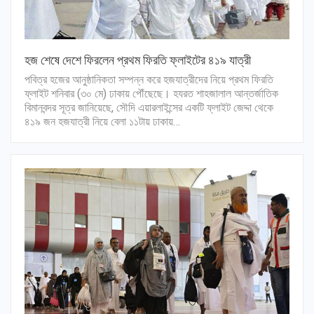
হজ শেষে দেশে ফিরলেন প্রথম ফিরতি ফ্লাইটের ৪১৯ যাত্রী
পবিত্র হজের আনুষ্ঠানিকতা সম্পন্ন করে হজযাত্রীদের নিয়ে প্রথম ফিরতি
ফ্লাইট শনিবার (৩০ মে) ঢাকায় পৌঁছেছে। হযরত শাহজালাল আন্তর্জাতিক
বিমানবন্দর সূত্র জানিয়েছে, সৌদি এয়ারলাইন্সের একটি ফ্লাইট জেদ্দা থেকে
৪১৯ জন হজযাত্রী নিয়ে বেলা ১১টায় ঢাকায়…