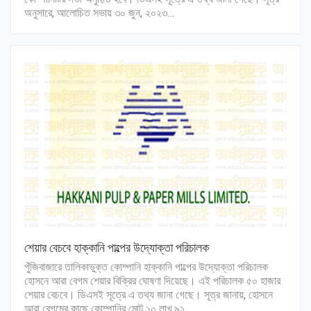
অনুসারে, আলোচিত সভায় ৩০ জুন, ২০২৩…
শেয়ার বেচবে হাক্কানি পাল্পের উদ্যোক্তা পরিচালক
পুঁজিবাজারে তালিকাভুক্ত কোম্পানি হাক্কানি পাল্পের উদ্যোক্তা পরিচালক
হোসনে আরা বেগম শেয়ার বিক্রির ঘোষণা দিয়েছে। এই পরিচালক ৫০ হাজার
শেয়ার বেচবে। ডিএসই সূত্রে এ তথ্য জানা গেছে। সূত্র জানায়, হোসনে
আরা বেগমের কাছে কোম্পানির মোট ১০ লাখ ৯১…