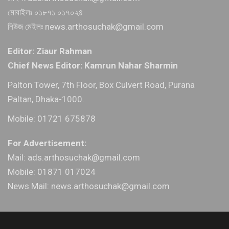
মোবাইলঃ ০১৮৭১ ০১৭০২৪
নিউজ মেইলঃ news.arthosuchak@gmail.com
Editor: Ziaur Rahman
Chief News Editor: Kamrun Nahar Sharmin
Palton Tower, 7th Floor, Box Culvert Road, Purana
Paltan, Dhaka-1000.
Mobile: 01721 675878
For Advertisement:
Mail: ads.arthosuchak@gmail.com
Mobile: 01871 017024
News Mail: news.arthosuchak@gmail.com