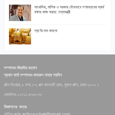
সাংবাদিক, মালিক ও সরকার যৌথভাবে গণমাধ্যমের স্বার্থ
রক্ষায় কাজ করছে: তথ্যমন্ত্রী
স্বর্ণের দাম কমলো
সম্পাদকঃ জিয়াউর রহমান
প্রধান বার্তা সম্পাদকঃ কামরুন নাহার শরমিন
পল্টন টাওয়ার, ৮ তলা, ৮৭, বক্স কালভার্ট রোড, পুরানা পল্টন, ঢাকা-১০০০।
মোবাইলঃ ০১৭২১ ৬৭৫৮৭৮
বিজ্ঞাপনের জন্যঃ
মেইলঃ ads.arthosuchak@gmail.com