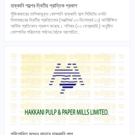
হাক্কানি পাল্পের দ্বিতীয় প্রান্তিক প্রকাশ
পুঁজিবাজারের তালিকাভুক্ত কোম্পানি হাক্কানি পাল্প লিমিটেড চলতি
হিসাববছরের দ্বিতীয় প্রান্তিকের (অক্টোবর’২৩-ডিসেম্বর’২৩) অনিরীক্ষিত
আর্থিক প্রতিবেদন প্রকাশ করেছে। শনিবার (০৩ ফেব্রুয়ারি ) অনুষ্ঠিত
কোম্পানির পরিচালনা পর্ষদের বৈঠকে আলোচিত…
পরিশোধিত মূলধন বাড়াবে হাক্কানি পাল্প