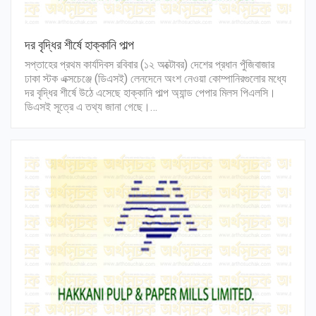
দর বৃদ্ধির শীর্ষে হাক্কানি পাল্প
সপ্তাহের প্রথম কার্যদিবস রবিবার (১২ অক্টোবর) দেশের প্রধান পুঁজিবাজার
ঢাকা স্টক এক্সচেঞ্জে (ডিএসই) লেনদেনে অংশ নেওয়া কোম্পানিরগুলোর মধ্যে
দর বৃদ্ধির শীর্ষে উঠে এসেছে হাক্কানি পাল্প অ্যান্ড পেপার মিলস পিএলসি।
ডিএসই সূত্রে এ তথ্য জানা গেছে।…