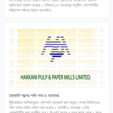
সেপ্টেম্বর, ২০২৩ তারিখে সমাপ্ত প্রথম প্রান্তিকে অনিরীক্ষিত আর্থিক
প্রতিবেদন প্রকাশ করেছে। শনিবার (০৪ নভম্বের) অনুষ্ঠিত কোম্পানিটির
পরিচালনা পর্ষদের বৈঠকে আলোচিত…
হাক্কানি পাল্পের পর্ষদ সভা ৪ নভেম্বর
পুঁজিবাজারে তালিকাভুক্ত কোম্পানি হাক্কানি পাল্প অ্যান্ড পেপার লিমিটেডের
পর্ষদ সভার তারিখ ঘোষণা করা হয়েছে। আগামী ৪ নভেম্বর ১২টায়
কোম্পানিটির সভা অনুষ্ঠিত হবে। ডিএসই সূত্রে এ তথ্য জানা গেছে। সূত্র