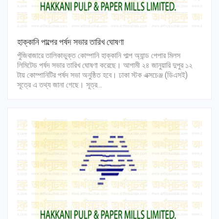
হাক্কানি পাল্পের পর্ষদ সভার তারিখ ঘোষণা
পুঁজিবাজারে তালিকাভুক্ত কোম্পানি হাক্কানি পাল্প অ্যান্ড পেপার মিলস
লিমিটেড পর্ষদ সভার তারিখ ঘোষণা করেছে। আগামী ২৪ জানুয়ারি দুপুর ১২
টায় কোম্পানিটির পর্ষদ সভা অনুষ্ঠিত হবে। ঢাকা স্টক এক্সচেঞ্জ (ডিএসই)
সূত্রে এ তথ্য জানা গেছে। সূত্র…