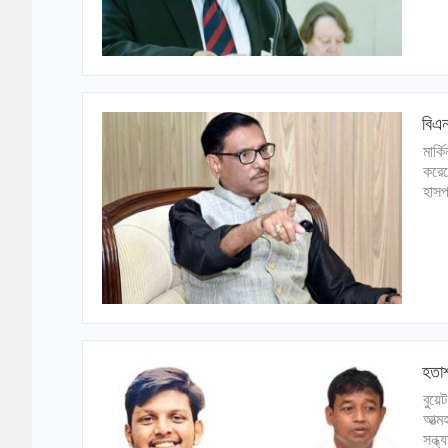
বিএ
মার্
করেছ
হাসপ
হতাশ
বুয়
আত্ম
সন্ধ