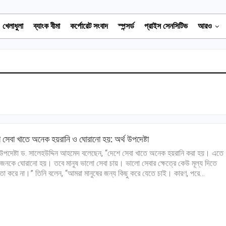
খেলাধুলা
ব্যাংক বীমা
কর্পোরেট সংবাদ
স্পন্সর্ড
প্রাইস সেনসিটিভ
আরও
 সেবা খাতে অনেক হয়রানি ও ঘোরানো হয়: অর্থ উপদেষ্টা
 উপদেষ্টা ড. সালেহউদ্দিন আহমেদ বলেছেন, “দেশে সেবা খাতে অনেক হয়রানি করা হয়। এতে
নকে ঘোরানো হয়। তবে মানুষ ভালো সেবা চায়। ভালো সেবার ক্ষেত্রে কেউ মূল্য দিতে
তা করে না।” তিনি বলেন, “আমরা মানুষের জন্য কিছু করে যেতে চাই। কারণ, পরে…