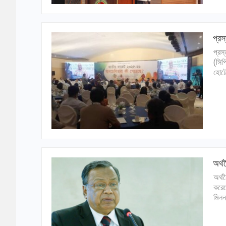
প্রস
প্রস
(সিপ
হোটে
অর্থ
অর্থ
করেছ
মিলন