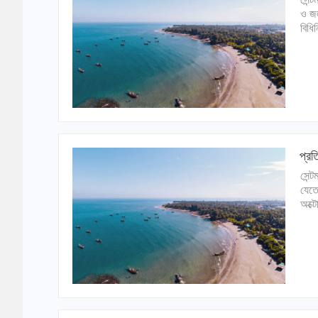
ও জল
বিধি
প্রত
সেন্
যেতে
অক্ট