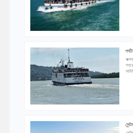
পর্য
কক্স
শহরে
আউলি
সেন্
সেন্