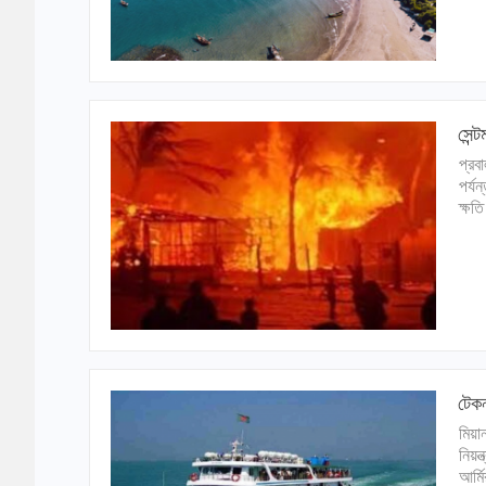
সেন্
প্রব
পর্য
ক্ষত
টেকন
মিয়া
নিয়ন
আর্ম