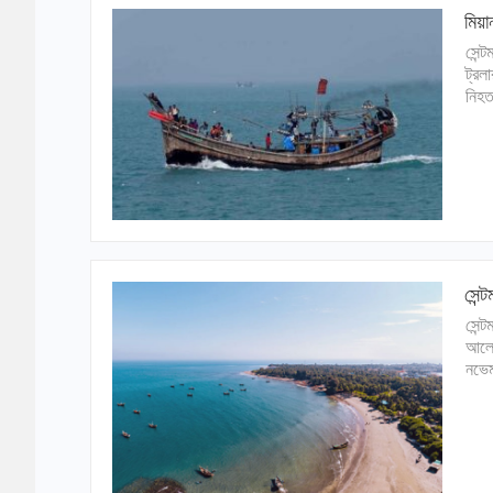
মিয়া
সেন্
ট্রল
নিহ
সেন্
সেন্ট
আলোচ
নভেম