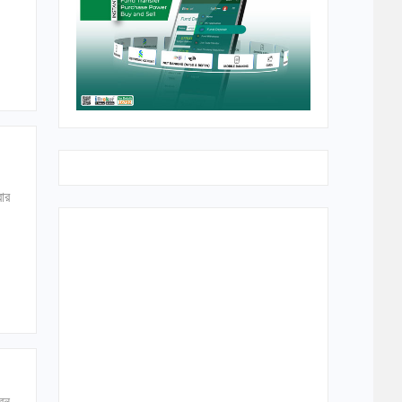
বার
 বন