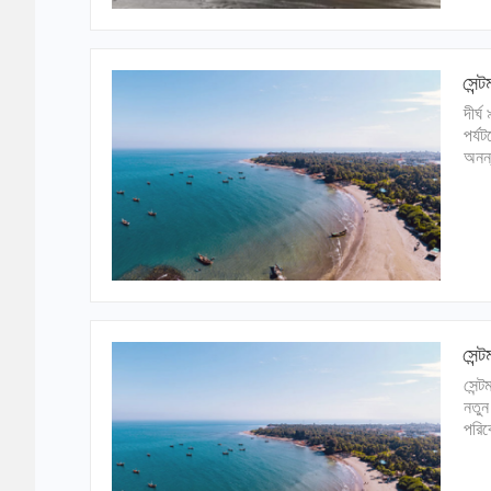
সেন্
দীর্
পর্যট
অনন্য
সেন্
সেন্ট
নতুন
পরিব