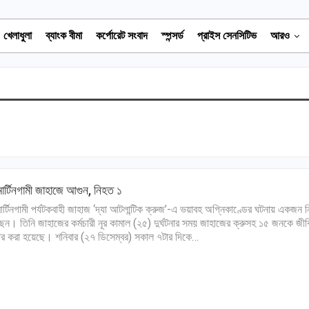
খেলাধুলা
ব্যাংক বীমা
কর্পোরেট সংবাদ
স্পন্সর্ড
প্রাইস সেনসিটিভ
আরও
টমার্টিনগামী জাহাজে আগুন, নিহত ১
টমার্টিনগামী পর্যটকবাহী জাহাজ ‘দ্যা আটলান্টিক ক্রুজ’-এ ভয়াবহ অগ্নিকাণ্ডের ঘটনায় একজন 
েন। তিনি জাহাজের কর্মচারী নূর কামাল (২৫) দুর্ঘটনার সময় জাহাজের ক্রুসহ ১৫ জনকে জী
ার করা হয়েছে। শনিবার (২৭ ডিসেম্বর) সকাল ৭টার দিকে…