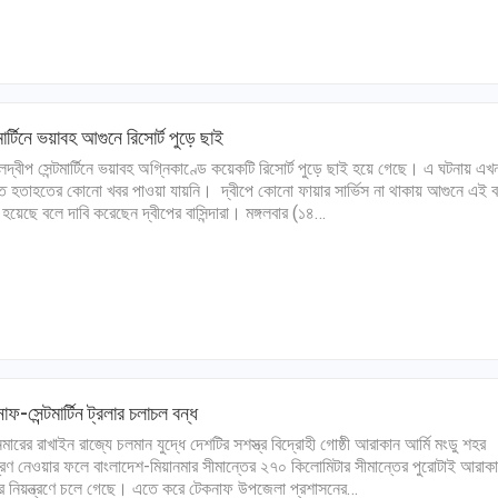
টমার্টিনে ভয়াবহ আগুনে রিসোর্ট পুড়ে ছাই
ালদ্বীপ সেন্টমার্টিনে ভয়াবহ অগ্নিকাণ্ডে কয়েকটি রিসোর্ট পুড়ে ছাই হয়ে গেছে। এ ঘটনায় এখ
ন্ত হতাহতের কোনো খবর পাওয়া যায়নি। দ্বীপে কোনো ফায়ার সার্ভিস না থাকায় আগুনে এই 
ি হয়েছে বলে দাবি করেছেন দ্বীপের বাসিন্দারা। মঙ্গলবার (১৪…
াফ-সেন্টমার্টিন ট্রলার চলাচল বন্ধ
নমারের রাখাইন রাজ্যে চলমান যুদ্ধে দেশটির সশস্ত্র বিদ্রোহী গোষ্ঠী আরাকান আর্মি মংডু শহর
্ত্রণ নেওয়ার ফলে বাংলাদেশ-মিয়ানমার সীমান্তের ২৭০ কিলোমিটার সীমান্তের পুরোটাই আরাক
ির নিয়ন্ত্রণে চলে গেছে। এতে করে টেকনাফ উপজেলা প্রশাসনের…