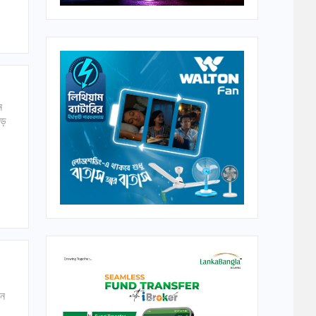
ন
বড়
ান