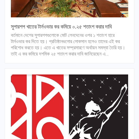
সুপারশপ খাতের টার্নওভার কর কমিয়ে ০.২৫ শতাংশ করার দাবি
বর্তমানে দেশের সুপারশপগুলোকে মোট লেনদেনের ওপর ১ শতাংশ হারে
টার্নওভার কর দিতে হয়। প্রতিষ্ঠানগুলোর লোকসান হলেও তাদের এই কর
পরিশোধ করতে হয়। এতে এ খাতের সম্প্রসারণে অর্থায়ন সমস্যা তৈরি হয়।
তাই এ কর কমিয়ে দশমিক ২৫ শতাংশ করার দাবি জানিয়েছেন এ…