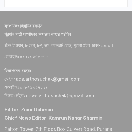
সম্পাদকঃ জিয়াউর রহমান
প্রধান বার্তা সম্পাদকঃ কামরুন নাহার শরমিন
পল্টন টাওয়ার, ৮ তলা, ৮৭, বক্স কালভার্ট রোড, পুরানা পল্টন, ঢাকা-১০০০।
মোবাইলঃ ০১৭২১ ৬৭৫৮৭৮
বিজ্ঞাপনের জন্যঃ
মেইলঃ ads.arthosuchak@gmail.com
মোবাইলঃ ০১৮৭১ ০১৭০২৪
নিউজ মেইলঃ news.arthosuchak@gmail.com
Editor: Ziaur Rahman
Chief News Editor: Kamrun Nahar Sharmin
Palton Tower, 7th Floor, Box Culvert Road, Purana