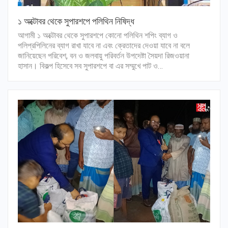
১ অক্টোবর থেকে সুপারশপে পলিথিন নিষিদ্ধ
আগামী ১ অক্টোবর থেকে সুপারশপে কোনো পলিথিন শপিং ব্যাগ ও
পলিপ্রপিলিনের ব্যাগ রাখা যাবে না এবং ক্রেতাদের দেওয়া যাবে না বলে
জানিয়েছেন পরিবেশ, বন ও জলবায়ু পরিবর্তন উপদেষ্টা সৈয়দা রিজওয়ানা
হাসান। বিকল্প হিসেবে সব সুপারশপে বা এর সম্মুখে পাট ও…