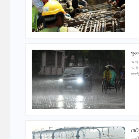
সুখ
আজ স
অফিস
মাদা
মেট্
যাত্