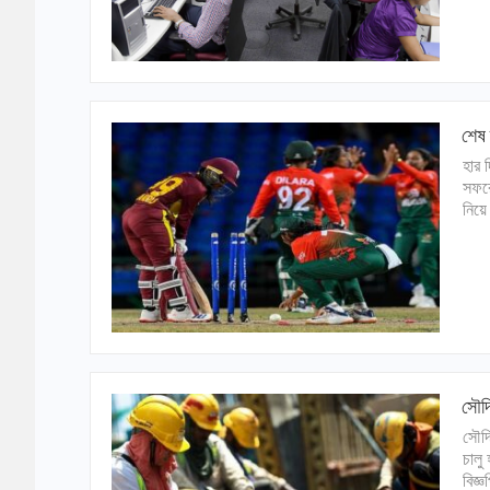
শেষ 
হার 
সফরে
নিয়ে
সৌদি
সৌদি
চালু
বিজ্