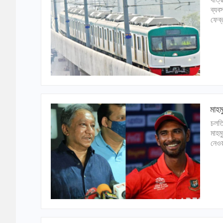
ব্যব
ফেব্
মাহম
চলতি
মাহম
নেওয়