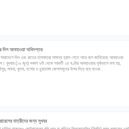
বর দিল আবহাওয়া অধিদপ্তর
ারাদেশে দিন এবং রাতের তাপমাত্রা সামান্য হ্রাস পেতে পারে বলে জানিয়েছে আবহাওয়া
। বুধবার (১৯ জুন) সকাল ৯টা থেকে পরবর্তী ২৪ ঘণ্টার আবহাওয়ার পূর্বাভাসে বলা হয়,
রীপুর, পাবনা, খুলনা, যশোর ও চুয়াডাঙ্গা জেলাসমূহের উপর দিয়ে বয়ে যাওয়া…
রোরেলের যাত্রীদের জন্য সুখবর
রী চাহিদা থাকলেও মেট্রোরেলের বগি আর না বাড়িয়ে ফ্রিকোয়েন্সির (বিরতি) সময় কমানোর এক