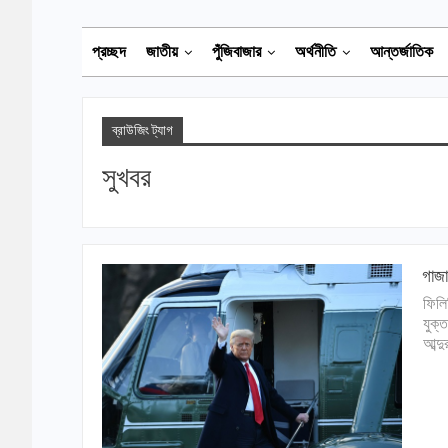
প্রচ্ছদ
জাতীয়
পুঁজিবাজার
অর্থনীতি
আন্তর্জাতিক
ব্রাউজিং ট্যাগ
সুখবর
গাজা
ফিলি
যুক্ত
আব্দ