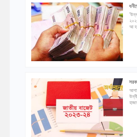
ধনীদ
‘উন্
২০২৩
আ হ 
সরকা
আগাম
উন্ন
হাজা