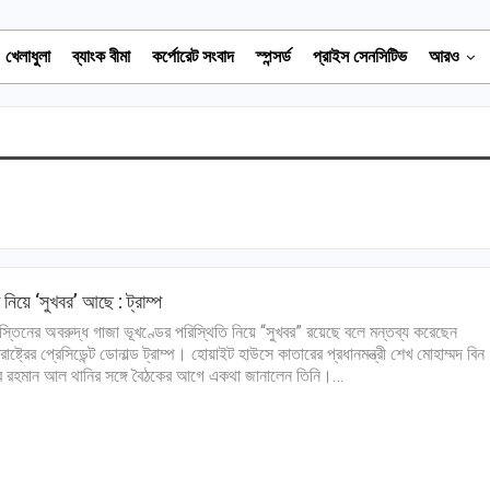
খেলাধুলা
ব্যাংক বীমা
কর্পোরেট সংবাদ
স্পন্সর্ড
প্রাইস সেনসিটিভ
আরও
 নিয়ে ‘সুখবর’ আছে : ট্রাম্প
স্তিনের অবরুদ্ধ গাজা ভূখণ্ডের পরিস্থিতি নিয়ে “সুখবর” রয়েছে বলে মন্তব্য করেছেন
রাষ্ট্রের প্রেসিডেন্ট ডোনাল্ড ট্রাম্প। হোয়াইট হাউসে কাতারের প্রধানমন্ত্রী শেখ মোহাম্মদ বিন
ুর রহমান আল থানির সঙ্গে বৈঠকের আগে একথা জানালেন তিনি।…