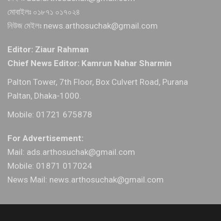
মোবাইলঃ ০১৮৭১ ০১৭০২৪
নিউজ মেইলঃ news.arthosuchak@gmail.com
Editor: Ziaur Rahman
Chief News Editor: Kamrun Nahar Sharmin
Palton Tower, 7th Floor, Box Culvert Road, Purana
Paltan, Dhaka-1000.
Mobile: 01721 675878
For Advertisement:
Mail: ads.arthosuchak@gmail.com
Mobile: 01871 017024
News Mail: news.arthosuchak@gmail.com