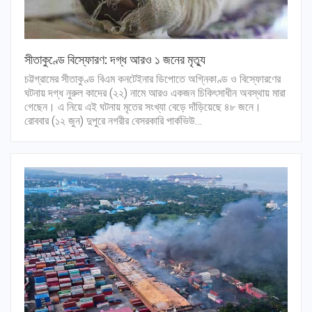
সীতাকুণ্ডে বিস্ফোরণ: দগ্ধ আরও ১ জনের মৃত্যু
চট্টগ্রামের সীতাকুণ্ড বিএম কনটেইনার ডিপোতে অগ্নিকাণ্ড ও বিস্ফোরণের
ঘটনায় দগ্ধ নুরুল কাদের (২২) নামে আরও একজন চিকিৎসাধীন অবস্থায় মারা
গেছেন। এ নিয়ে এই ঘটনায় মৃতের সংখ্যা বেড়ে দাঁড়িয়েছে ৪৮ জনে।
রোববার (১২ জুন) দুপুরে নগরীর বেসরকারি পার্কভিউ…