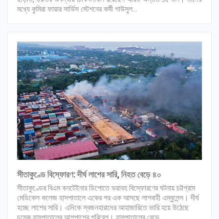
মধ্যে কুমিরা ফায়ার সার্ভিস স্টেশনের কর্মী গাউসুল…
সীতাকুণ্ডে বিস্ফোরণ: দীর্ঘ লাশের সারি, নিহত বেড়ে ৪০
সীতাকুণ্ডের বিএম কনটেইনার ডিপোতে ভয়াবহ বিস্ফোরণের ঘটনায় চট্টগ্রাম
মেডিকেল কলেজ হাসপাতালে একের পর এক আসছে লাশবাহী এম্বুলেন্স। দীর্ঘ
হচ্ছে লাশের সারি। এদিকে স্বজনহারাদের আহাজারিতে ভারি হয়ে উঠেছে
চমেক হাসপাতালের আশপাশের পরিবেশ। হাসপাতালের বেডে…