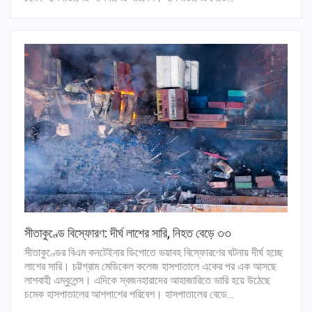
সীতাকুণ্ডে বিস্ফোরণ: দীর্ঘ লাশের সারি, নিহত বেড়ে ৩৩
সীতাকুণ্ডের বিএম কনটেইনার ডিপোতে ভয়াবহ বিস্ফোরণের ঘটনায় দীর্ঘ হচ্ছে
লাশের সারি। চট্টগ্রাম মেডিকেল কলেজ হাসপাতালে একের পর এক আসছে
লাশবাহী এম্বুলেন্স। এদিকে স্বজনহারাদের আহাজারিতে ভারি হয়ে উঠেছে
চমেক হাসপাতালের আশপাশের পরিবেশ। হাসপাতালের বেডে…