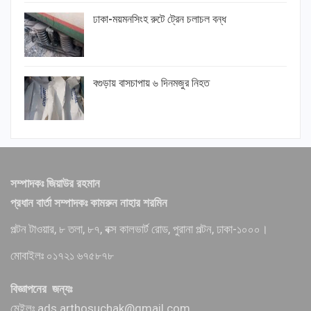
ঢাকা-ময়মনসিংহ রুটে ট্রেন চলাচল বন্ধ
বগুড়ায় বাসচাপায় ৬ দিনমজুর নিহত
সম্পাদকঃ জিয়াউর রহমান
প্রধান বার্তা সম্পাদকঃ কামরুন নাহার শরমিন
পল্টন টাওয়ার, ৮ তলা, ৮৭, বক্স কালভার্ট রোড, পুরানা পল্টন, ঢাকা-১০০০।
মোবাইলঃ ০১৭২১ ৬৭৫৮৭৮
বিজ্ঞাপনের জন্যঃ
মেইলঃ ads.arthosuchak@gmail.com