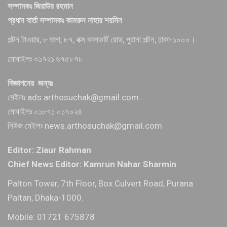
সম্পাদকঃ জিয়াউর রহমান
প্রধান বার্তা সম্পাদকঃ কামরুন নাহার শরমিন
পল্টন টাওয়ার, ৮ তলা, ৮৭, বক্স কালভার্ট রোড, পুরানা পল্টন, ঢাকা-১০০০।
মোবাইলঃ ০১৭২১ ৬৭৫৮৭৮
বিজ্ঞাপনের জন্যঃ
মেইলঃ ads.arthosuchak@gmail.com
মোবাইলঃ ০১৮৭১ ০১৭০২৪
নিউজ মেইলঃ news.arthosuchak@gmail.com
Editor: Ziaur Rahman
Chief News Editor: Kamrun Nahar Sharmin
Palton Tower, 7th Floor, Box Culvert Road, Purana
Paltan, Dhaka-1000.
Mobile: 01721 675878