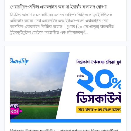
শেয়ারট্রিপ-মনিটর এয়ারলাইন অফ দা ইয়ার’র ফলাফল ঘোষণা
নিয়মিত আকাশ ভ্রমণকারীদের মতামত জরিপের ভিত্তিতে দুবাইভিত্তিক
এমিরেটস বছরের সেরা এয়ারলাইন এবং ইউএস-বাংলা এয়ারলাইন্স সেরা
ডমেস্টিক এয়ারলাইন নির্বাচিত হয়েছে। বুধবার (২০ সেপ্টেম্বর) রাজধানীর
ইন্টারকন্টিনেন্টাল হোটেলে আয়োজিত এক জাঁকজমকপূর্ণ…