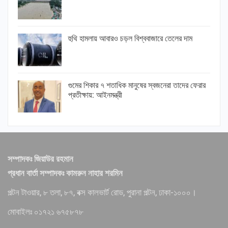
হুথি হামলায় আবারও চড়ল বিশ্ববাজারে তেলের দাম
গুমের শিকার ৭ শতাধিক মানুষের স্বজনেরা তাদের ফেরার
প্রতীক্ষায়: আইনমন্ত্রী
সম্পাদকঃ জিয়াউর রহমান
প্রধান বার্তা সম্পাদকঃ কামরুন নাহার শরমিন
পল্টন টাওয়ার, ৮ তলা, ৮৭, বক্স কালভার্ট রোড, পুরানা পল্টন, ঢাকা-১০০০।
মোবাইলঃ ০১৭২১ ৬৭৫৮৭৮