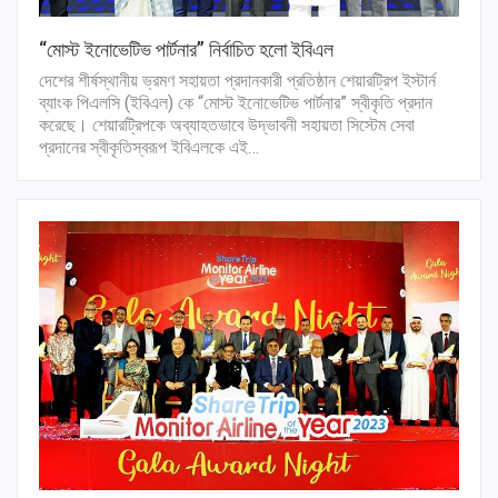
“মোস্ট ইনোভেটিভ পার্টনার” নির্বাচিত হলো ইবিএল
দেশের শীর্ষস্থানীয় ভ্রমণ সহায়তা প্রদানকারী প্রতিষ্ঠান শেয়ারট্রিপ ইস্টার্ন
ব্যাংক পিএলসি (ইবিএল) কে “মোস্ট ইনোভেটিভ পার্টনার” স্বীকৃতি প্রদান
করেছে। শেয়ারট্রিপকে অব্যাহতভাবে উদ্ভাবনী সহায়তা সিস্টেম সেবা
প্রদানের স্বীকৃতিস্বরূপ ইবিএলকে এই…