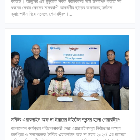
করেছে। আনন্দের এই মুহূর্তকে সকল গ্রাহকদের সঙ্গে উদযাপন করতে সব
ধরনের সেবার ক্ষেত্রে মাসব্যাপী আকর্ষণীয় ছাড়ের অফারসহ দুর্দান্ত
ক্যাম্পেইন নিয়ে এসেছে শেয়ারট্রিপ।…
মনিটর এয়ারলাইন অফ দা ইয়ারের টাইটেল স্পন্সর হলো শেয়ারট্রিপ
বাংলাদেশে কার্যক্রম পরিচালনাকারী সেরা এয়ারলাইনসমূহ নির্বাচনের লক্ষ্যে
জনপ্রিয় ও সম্মানজনক ‘মনিটর এয়ারলাইন অফ দা ইয়ার ২০২৩’ এর মতামত