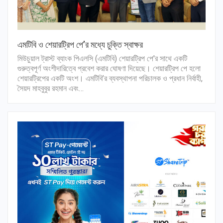
এমটিবি ও শেয়ারট্রিপ পে’র মধ্যে চুক্তি স্বাক্ষর
মিউচুয়াল ট্রাস্ট ব্যাংক পিএলসি (এমটিবি) শেয়ারট্রিপ পে'র সাথে একটি
গুরুত্বপূর্ণ অংশীদারিত্বে প্রবেশ করার ঘোষণা দিয়েছে। শেয়ারট্রিপ পে হলো
শেয়ারট্রিপের একটি অংশ। এমটিবি’র ব্যবস্থাপনা পরিচালক ও প্রধান নির্বাহী,
সৈয়দ মাহবুবুর রহমান এবং…