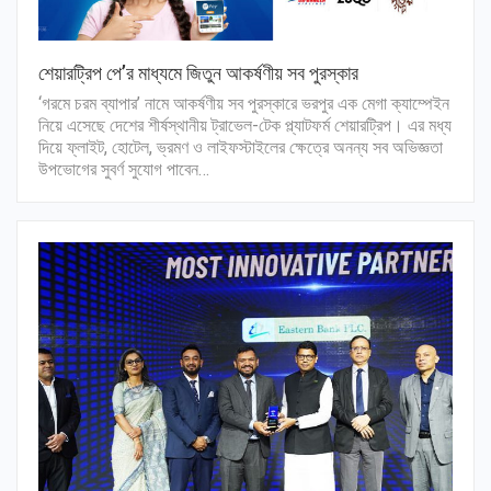
শেয়ারট্রিপ পে’র মাধ্যমে জিতুন আকর্ষণীয় সব পুরস্কার
‘গরমে চরম ব্যাপার’ নামে আকর্ষণীয় সব পুরস্কারে ভরপুর এক মেগা ক্যাম্পেইন
নিয়ে এসেছে দেশের শীর্ষস্থানীয় ট্রাভেল-টেক প্ল্যাটফর্ম শেয়ারট্রিপ। এর মধ্য
দিয়ে ফ্লাইট, হোটেল, ভ্রমণ ও লাইফস্টাইলের ক্ষেত্রে অনন্য সব অভিজ্ঞতা
উপভোগের সুবর্ণ সুযোগ পাবেন…