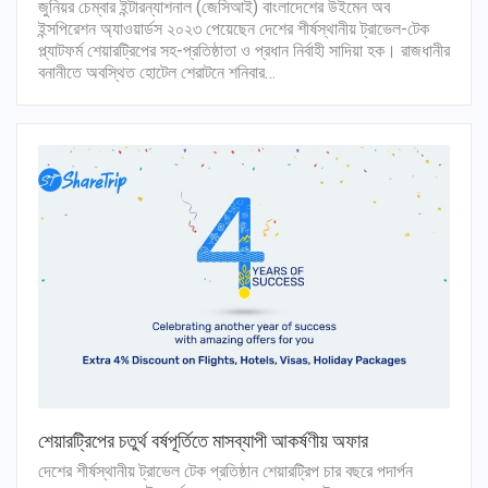
জুনিয়র চেম্বার ইন্টারন্যাশনাল (জেসিআই) বাংলাদেশের উইমেন অব
ইন্সপিরেশন অ্যাওয়ার্ডস ২০২৩ পেয়েছেন দেশের শীর্ষস্থানীয় ট্রাভেল-টেক
প্ল্যাটফর্ম শেয়ারট্রিপের সহ-প্রতিষ্ঠাতা ও প্রধান নির্বাহী সাদিয়া হক। রাজধানীর
বনানীতে অবস্থিত হোটেল শেরাটনে শনিবার…
শেয়ারট্রিপের চতুর্থ বর্ষপূর্তিতে মাসব্যাপী আকর্ষণীয় অফার
দেশের শীর্ষস্থানীয় ট্রাভেল টেক প্রতিষ্ঠান শেয়ারট্রিপ চার বছরে পদার্পন