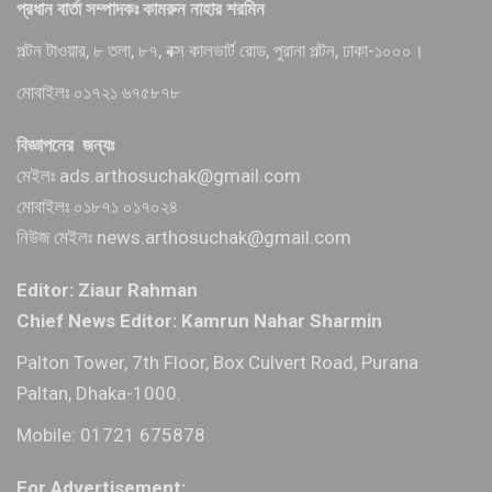
প্রধান বার্তা সম্পাদকঃ কামরুন নাহার শরমিন
পল্টন টাওয়ার, ৮ তলা, ৮৭, বক্স কালভার্ট রোড, পুরানা পল্টন, ঢাকা-১০০০।
মোবাইলঃ ০১৭২১ ৬৭৫৮৭৮
বিজ্ঞাপনের জন্যঃ
মেইলঃ ads.arthosuchak@gmail.com
মোবাইলঃ ০১৮৭১ ০১৭০২৪
নিউজ মেইলঃ news.arthosuchak@gmail.com
Editor: Ziaur Rahman
Chief News Editor: Kamrun Nahar Sharmin
Palton Tower, 7th Floor, Box Culvert Road, Purana
Paltan, Dhaka-1000.
Mobile: 01721 675878
For Advertisement: