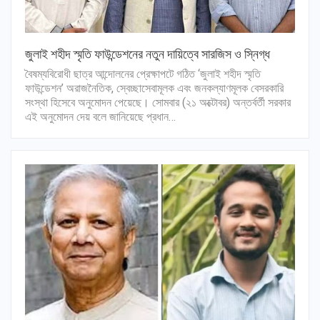
জুলাই শহীদ স্মৃতি ফাউন্ডেশনের নতুন দায়িত্বে সারজিস ও স্নিগ্ধ
বৈষম্যবিরোধী ছাত্র আন্দোলনের প্রেক্ষাপটে গঠিত ‘জুলাই শহীদ স্মৃতি
ফাউন্ডেশন’ অরাজনৈতিক, স্বেচ্ছাসেবামূলক এবং জনকল্যাণমূলক বেসরকারি
সংস্থা হিসেবে অনুমোদন পেয়েছে। সোমবার (২১ অক্টোবর) অন্তর্বর্তী সরকার
এই অনুমোদন দেয় বলে জানিয়েছে প্রধান…