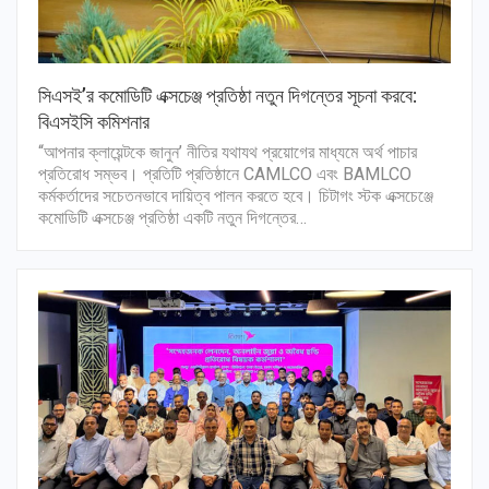
সিএসই’র কমোডিটি এক্সচেঞ্জ প্রতিষ্ঠা নতুন দিগন্তের সূচনা করবে:
বিএসইসি কমিশনার
“আপনার ক্লায়েন্টকে জানুন’ নীতির যথাযথ প্রয়োগের মাধ্যমে অর্থ পাচার
প্রতিরোধ সম্ভব। প্রতিটি প্রতিষ্ঠানে CAMLCO এবং BAMLCO
কর্মকর্তাদের সচেতনভাবে দায়িত্ব পালন করতে হবে। চিটাগং স্টক এক্সচেঞ্জে
কমোডিটি এক্সচেঞ্জ প্রতিষ্ঠা একটি নতুন দিগন্তের…