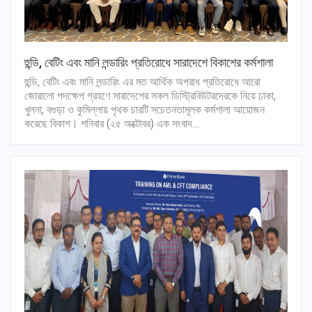
হুন্ডি, বেটিং এবং মানি লন্ডারিং প্রতিরোধে সারাদেশে বিকাশের কর্মশালা
হুন্ডি, বেটিং এবং মানি লন্ডারিং এর মত আর্থিক অপরাধ প্রতিরোধে আরো
জোরালো পদক্ষেপ গ্রহণে সারাদেশের সকল ডিস্ট্রিবিউটরদেরকে নিয়ে ঢাকা,
খুলনা, বগুড়া ও কুমিল্লায় পৃথক চারটি সচেতনতামূলক কর্মশালা আয়োজন
করেছে বিকাশ। শনিবার (২৫ অক্টোবর) এক সংবাদ…