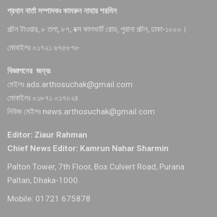
প্রধান বার্তা সম্পাদকঃ কামরুন নাহার শরমিন
পল্টন টাওয়ার, ৮ তলা, ৮৭, বক্স কালভার্ট রোড, পুরানা পল্টন, ঢাকা-১০০০।
মোবাইলঃ ০১৭২১ ৬৭৫৮৭৮
বিজ্ঞাপনের জন্যঃ
মেইলঃ ads.arthosuchak@gmail.com
মোবাইলঃ ০১৮৭১ ০১৭০২৪
নিউজ মেইলঃ news.arthosuchak@gmail.com
Editor: Ziaur Rahman
Chief News Editor: Kamrun Nahar Sharmin
Palton Tower, 7th Floor, Box Culvert Road, Purana
Paltan, Dhaka-1000.
Mobile: 01721 675878